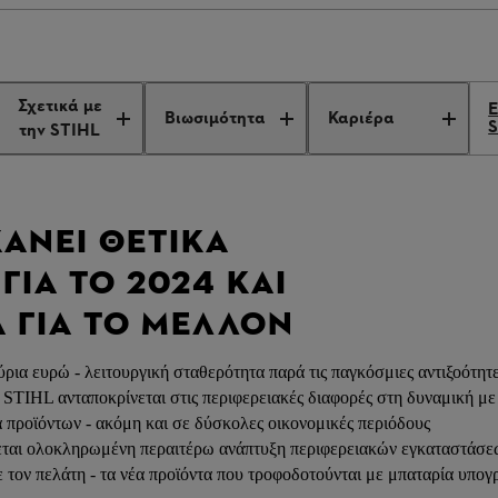
ivers a Positive 2024 Outcome
Σχετικά με
Βιωσιμότητα
Καριέρα
την STIHL
ΧΆΝΕΙ ΘΕΤΙΚΆ
ΙΑ ΤΟ 2024 ΚΑΙ
Α ΓΙΑ ΤΟ ΜΈΛΛΟΝ
ύρια ευρώ - λειτουργική σταθερότητα παρά τις παγκόσμιες αντιξοότητ
IHL ανταποκρίνεται στις περιφερειακές διαφορές στη δυναμική με ε
α προϊόντων - ακόμη και σε δύσκολες οικονομικές περιόδους
ζεται ολοκληρωμένη περαιτέρω ανάπτυξη περιφερειακών εγκαταστάσε
 τον πελάτη - τα νέα προϊόντα που τροφοδοτούνται με μπαταρία υπογ