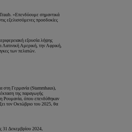
ο Traub. «Επενδύουμε σημαντικά
τις εξελισσόμενες προσδοκίες
περιφερειακή εξουσία λήψης
 Λατινική Αμερική, την Αφρική,
νάγκες των πελατών.
α στη Γερμανία (Stammhaus),
επέκταση της παραγωγής
τη Ρουμανία, όπου επενδύθηκαν
ξει τον Οκτώβριο του 2025, θα
ς 31 Δεκεμβρίου 2024,