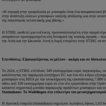
«Η στροφή στην τροφοδοσία με μπαταρία είναι ένα αποφασιστικό βή
στην ανάπτυξη λύσεων μπαταριών υψηλής απόδοσης και στην υποστη
της παγκόσμιας πελατειακής μας βάσης.»
Η STIHL υιοθετεί μια ευέλικτη, προσανατολισμένη στην αγορά στρ
αποφάσεων προσαρμοσμένη στη δυναμική της τοπικής αγοράς – που 
την Ασία και την Ωκεανία. Αυτή η δομή επιτρέπει στην STIHL να αντ
Επενδύσεις: Εξασφαλίζοντας το μέλλον - ακόμη και σε δύσκολο
Το 2024, η STIHL επένδυσε 349 εκατομμύρια ευρώ παγκοσμίως, εκ 
καλύπτοντας την παραγωγή κινητήρων EC και ένα νέο κτίριο εξυπηρ
μπαταριών στις ΗΠΑ με την ολοκλήρωση της εγκατάστασης 7.800 τε
πάνω από 100 εκατομμύρια ευρώ σε ένα νέο εργοστάσιο στην Οράντε
καταστεί σημαντική μονάδα παραγωγής προϊόντων μπαταριών και σ
Stammhaus: Το Waiblingen στο επίκεντρο του μετασχηματισμού
Η ιδρυτική εταιρεία (Stammhaus) σημείωσε πωλήσεις ύψους 1,63 δι