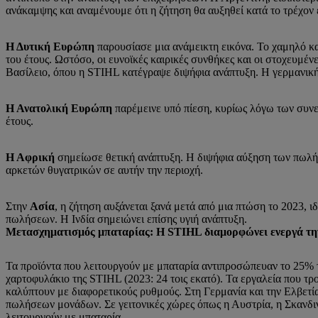
ανάκαμψης και αναμένουμε ότι η ζήτηση θα αυξηθεί κατά το τρέχον 
Η Δυτική Ευρώπη
παρουσίασε μια ανάμεικτη εικόνα. Το χαμηλό κ
του έτους. Ωστόσο, οι ευνοϊκές καιρικές συνθήκες και οι στοχευμ
Βασίλειο, όπου η STIHL κατέγραψε διψήφια ανάπτυξη. Η γερμανικ
Η Ανατολική Ευρώπη
παρέμεινε υπό πίεση, κυρίως λόγω των συνε
έτους.
Η Αφρική
σημείωσε θετική ανάπτυξη. Η διψήφια αύξηση των πωλήσ
αρκετών θυγατρικών σε αυτήν την περιοχή.
Στην
Ασία
, η ζήτηση αυξάνεται ξανά μετά από μια πτώση το 2023, 
πωλήσεων. Η Ινδία σημειώνει επίσης υγιή ανάπτυξη.
Μετασχηματισμός μπαταρίας: Η STIHL διαμορφώνει ενεργά την
Τα προϊόντα που λειτουργούν με μπαταρία αντιπροσώπευαν το 25%
χαρτοφυλάκιο της STIHL (2023: 24 τοις εκατό). Τα εργαλεία που τ
καλύπτουν με διαφορετικούς ρυθμούς. Στη Γερμανία και την Ελβετί
πωλήσεων μονάδων. Σε γειτονικές χώρες όπως η Αυστρία, η Σκανδιν
λειτουργούν με μπαταρία.