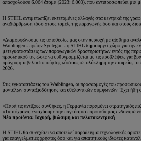
απασχολούσε 6.064 άτομα (2023: 6.003), που αντιπροσωπεύει μια μ
Η STIHL αντιμετωπίζει εκτεταμένες αλλαγές στα κεντρικά της γραφε
αναδιάρθρωση τόσο στους τομείς της παραγωγής όσο και στους διοικ
«Διαμορφώνουμε τις τοποθεσίες μας στην περιοχή με αίσθημα αναλο
Waiblingen - πρώην Syntegon - η STIHL δημιουργεί χώρο για την 
μετεγκαταστάσεις των παραγωγικών δραστηριοτήτων εντός της περιοχ
προσωπικού της ώστε να ευθυγραμμίζεται με τις προβλέψεις για βρ
πρόγραμμα βελτιστοποίησης κόστους σε ολόκληρη την εταιρεία, το ο
2026.
Στις εγκαταστάσεις του Waiblingen, οι προσαρμογές του προσωπικ
μοντέλων συνταξιοδότησης και εθελοντικών συμφωνιών. Έχει ήδη σ
«Παρά τις αντίξοες συνθήκες, η Γερμανία παραμένει στρατηγικός πυ
«Ταυτόχρονα, ενισχύουμε την παγκόσμια παρουσία μας ενδυναμώνοντ
Νέα προϊόντα: Ισχυρή, βιώσιμη και πελατοκεντρική
Η STIHL θα συνεχίσει να αποτελεί παράδειγμα τεχνολογικής αριστε
για επαγγελματίες χρήστες όσο και για απαιτητικούς ιδιώτες καταν