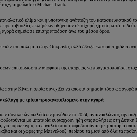
έτος», σημείωσε ο Michael Traub.
αταναλωτικό κλίμα και η υποτονική ανάπτυξη του κατασκευαστικού τ
ένες πρωτοβουλίες πωλήσεων οδήγησαν σε ισχυρή ζήτηση κατά το δεύτ
ή αγορά σημείωσε επίσης απόδοση άνω του μέσου όρου.
πειών του πολέμου στην Ουκρανία, αλλά έδειξε ελαφρά σημάδια ανά
εων επικύρωσε την απόφαση της εταιρείας να πραγματοποιήσει στοχ
ιδίως στην Κίνα, η οποία συνεχίζει να αποκτά σημασία τόσο ως αγορά
 αλλαγή με τρόπο προσανατολισμένο στην αγορά
 των συνολικών πωλήσεων μονάδων το 2024, αντανακλώντας την αυξ
ροφοδοτούνται με μπαταρία κυριαρχούν ήδη στις πωλήσεις στη Δυτική 
α, για παράδειγμα, τα εργαλεία που τροφοδοτούνται με μπαταρία απο
αβία και οι χώρες της Μπενελούξ, περίπου τα μισά από όλα τα προϊ