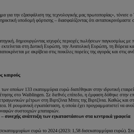
μα για την εξασφάλιση της τεχνολογικής μας πρωτοπορίας», τόνισε 
ρικτική υποδομή φόρτισης – διασφαλίζοντας ότι ανταποκρινόμαστε σ
ατηγική, δημιουργώντας ισχυρές περιοχές πωλήσεων παγκοσμίως με 
εκτείνεται στη Δυτική Ευρώπη, την Ανατολική Ευρώπη, τη Βόρεια και
αποκρίνεται με ακρίβεια στις ποικίλες πορείες της αγοράς και στις α
υς καιρούς
των οποίων 133 εκατομμύρια ευρώ διατέθηκαν στην ιδρυτική εταιρεί
έτησης στο Waiblingen. Σε διεθνές επίπεδο, η έμφαση δόθηκε στην 
τραγωνικών μέτρων στη Βιρτζίνια Μπιτς της Βιρτζίνια. Καθώς και σ
α. Η ρουμανική εγκατάσταση, η οποία έχει προγραμματιστεί να ανοί
υναφών συστοιχιών μπαταριών.
 – συνεχής ανάπτυξη των εγκαταστάσεων στα κεντρικά γραφεία
σεκατομμυρίων ευρώ το 2024 (2023: 1,58 δισεκατομμύρια ευρώ). Στι