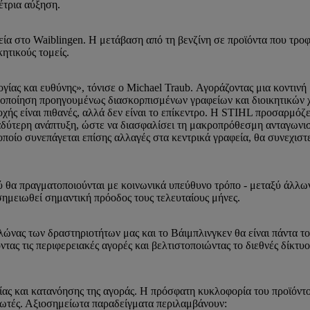
έτρια αύξηση.
ία στο Waiblingen. Η μετάβαση από τη βενζίνη σε προϊόντα που τροφ
ητικούς τομείς.
γίας και ευθύνης», τόνισε ο Michael Traub. Αγοράζοντας μια κοντιν
ενοποίηση προηγουμένως διασκορπισμένων γραφείων και διοικητικών 
ής είναι πιθανές, αλλά δεν είναι το επίκεντρο. Η STIHL προσαρμόζε
αδύτερη ανάπτυξη, ώστε να διασφαλίσει τη μακροπρόθεσμη ανταγωνισ
ποίο συνεπάγεται επίσης αλλαγές στα κεντρικά γραφεία, θα συνεχιστε
ού θα πραγματοποιούνται με κοινωνικά υπεύθυνο τρόπο - μεταξύ άλλ
ημειωθεί σημαντική πρόοδος τους τελευταίους μήνες.
λώνας των δραστηριοτήτων μας και το Βάιμπλινγκεν θα είναι πάντα τ
ας τις περιφερειακές αγορές και βελτιστοποιώντας το διεθνές δίκτυ
ίας και κατανόησης της αγοράς. Η πρόσφατη κυκλοφορία του προϊόντο
αλωτές. Αξιοσημείωτα παραδείγματα περιλαμβάνουν: