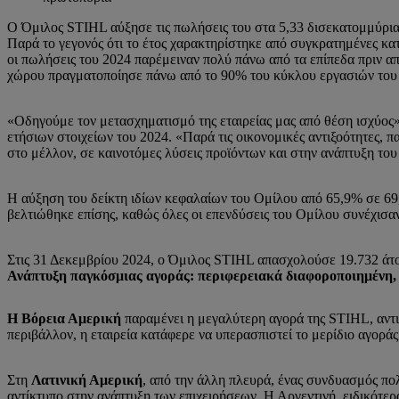
Ο Όμιλος STIHL αύξησε τις πωλήσεις του στα 5,33 δισεκατομμύρια
Παρά το γεγονός ότι το έτος χαρακτηρίστηκε από συγκρατημένες κατ
οι πωλήσεις του 2024 παρέμειναν πολύ πάνω από τα επίπεδα πριν 
χώρου πραγματοποίησε πάνω από το 90% του κύκλου εργασιών του ε
«Οδηγούμε τον μετασχηματισμό της εταιρείας μας από θέση ισχύος
ετήσιων στοιχείων του 2024. «Παρά τις οικονομικές αντιξοότητες,
στο μέλλον, σε καινοτόμες λύσεις προϊόντων και στην ανάπτυξη 
Η αύξηση του δείκτη ιδίων κεφαλαίων του Ομίλου από 65,9% σε 69,
βελτιώθηκε επίσης, καθώς όλες οι επενδύσεις του Ομίλου συνέχισα
Στις 31 Δεκεμβρίου 2024, ο Όμιλος STIHL απασχολούσε 19.732 άτο
Ανάπτυξη παγκόσμιας αγοράς: περιφερειακά διαφοροποιημένη,
Η Βόρεια Αμερική
παραμένει η μεγαλύτερη αγορά της STIHL, αντ
περιβάλλον, η εταιρεία κατάφερε να υπερασπιστεί το μερίδιο αγοράς
Στη
Λατινική Αμερική
, από την άλλη πλευρά, ένας συνδυασμός πο
αντίκτυπο στην ανάπτυξη των επιχειρήσεων. Η Αργεντινή, ειδικότ