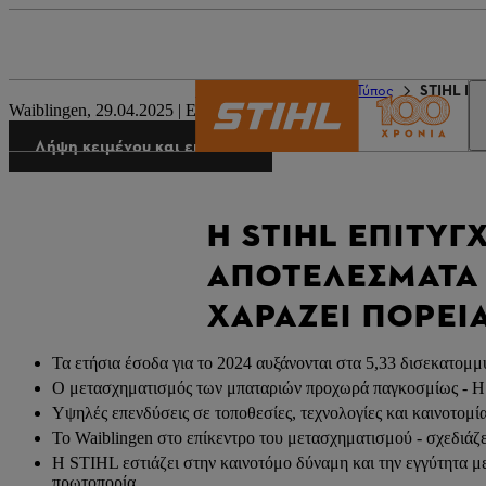
Ο κόσμος της STIHL
Τύπος
STIHL Del
Waiblingen, 29.04.2025 | Εταιρικό Δελτίο Τύπου
Λήψη κειμένου και εικόνων
Η STIHL ΕΠΙΤΥΓ
ΑΠΟΤΕΛΈΣΜΑΤΑ Γ
ΧΑΡΆΖΕΙ ΠΟΡΕΊ
Τα ετήσια έσοδα για το 2024 αυξάνονται στα 5,33 δισεκατομμ
Ο μετασχηματισμός των μπαταριών προχωρά παγκοσμίως - Η ST
Υψηλές επενδύσεις σε τοποθεσίες, τεχνολογίες και καινοτομί
Το Waiblingen στο επίκεντρο του μετασχηματισμού - σχεδιά
Η STIHL εστιάζει στην καινοτόμο δύναμη και την εγγύτητα με
πρωτοπορία