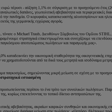
 ευρώ πέρυσι - αύξηση 1,1% σε σύγκριση με το προηγούμενο έτος (2
αναλωτικές δαπάνες, γεωπολιτική αβεβαιότητα και περιφερειακές δια
από την πανδημία. Ο κορυφαίος κατασκευαστής αλυσοπρίονων και ηλε
κτός της γερμανικής εγχώριας αγοράς.
», τόνισε ο Michael Traub, Διευθύνων Σύμβουλος του Ομίλου STIHL,
 παραμένουμε στρατηγικά επικεντρωμένοι και συνεχίζουμε να επενδύου
του παγκόσμιου αποτυπώματος πωλήσεων και παραγωγής μας».
0% καταδεικνύει την οικονομική σταθερότητα της οικογενειακής επι
ν να χρηματοδοτούνται από τα δικά τους μετρητά και ισοδύναμα μετρ
μα παγκοσμίως, σημειώνοντας μικρή μείωση σε σχέση με το προηγού
 στρατηγικά εστιασμένη
ιπροσωπεύοντας περίπου το ένα τρίτο των συνολικών πωλήσεων. Πα
 της, κυρίως επεκτείνοντας το τοπικό δίκτυο αντιπροσώπων της.
λιτικής αβεβαιότητας, ακραίων καιρικών συνθηκών και οικονομικής επ
ερα, σημείωσε διψήφια μείωση στις πωλήσεις. «Ωστόσο, βλέπουμε πρ