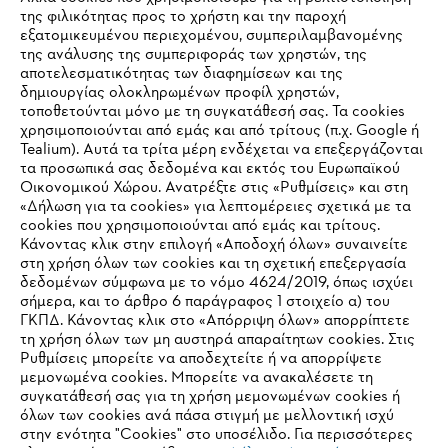
Καινοτομία
της φιλικότητας προς το χρήστη και την παροχή
εξατομικευμένου περιεχομένου, συμπεριλαμβανομένης
της ανάλυσης της συμπεριφοράς των χρηστών, της
αποτελεσματικότητας των διαφημίσεων και της
δημιουργίας ολοκληρωμένων προφίλ χρηστών,
Πληροφορίες για τους προμηθευτές
τοποθετούνται μόνο με τη συγκατάθεσή σας. Τα cookies
Προϊόντα
χρησιμοποιούνται από εμάς και από τρίτους (π.χ. Google ή
Επικοινωνία
Tealium). Αυτά τα τρίτα μέρη ενδέχεται να επεξεργάζονται
Καριέρα
τα προσωπικά σας δεδομένα και εκτός του Ευρωπαϊκού
Σύστημα καταγγελιών
Οικονομικού Χώρου. Ανατρέξτε στις «Ρυθμίσεις» και στη
«Δήλωση για τα cookies» για λεπτομέρειες σχετικά με τα
cookies που χρησιμοποιούνται από εμάς και τρίτους.
Κάνοντας κλικ στην επιλογή «Αποδοχή όλων» συναινείτε
στη χρήση όλων των cookies και τη σχετική επεξεργασία
δεδομένων σύμφωνα με το νόμο 4624/2019, όπως ισχύει
σήμερα, και το άρθρο 6 παράγραφος 1 στοιχείο α) του
ΓΚΠΔ. Κάνοντας κλικ στο «Απόρριψη όλων» απορρίπτετε
τη χρήση όλων των μη αυστηρά απαραίτητων cookies. Στις
Ρυθμίσεις μπορείτε να αποδεχτείτε ή να απορρίψετε
μεμονωμένα cookies. Μπορείτε να ανακαλέσετε τη
συγκατάθεσή σας για τη χρήση μεμονωμένων cookies ή
όλων των cookies ανά πάσα στιγμή με μελλοντική ισχύ
στην ενότητα "Cookies" στο υποσέλιδο. Για περισσότερες