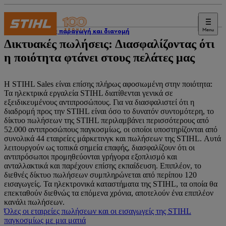
Menu
Διεθνής παραγωγή και διανομή
Δικτυακές πωλήσεις: Διασφαλίζοντας ότι
η ποιότητα φτάνει στους πελάτες μας
Η STIHL Sales είναι επίσης πλήρως αφοσιωμένη στην ποιότητα:
Τα ηλεκτρικά εργαλεία STIHL διατίθενται γενικά σε
εξειδικευμένους αντιπροσώπους. Για να διασφαλιστεί ότι η
διαδρομή προς την STIHL είναι όσο το δυνατόν συντομότερη, το
δίκτυο πωλήσεων της STIHL περιλαμβάνει περισσότερους από
52.000 αντιπροσώπους παγκοσμίως, οι οποίοι υποστηρίζονται από
συνολικά 44 εταιρείες μάρκετινγκ και πωλήσεων της STIHL. Αυτά
λειτουργούν ως τοπικά σημεία επαφής, διασφαλίζουν ότι οι
αντιπρόσωποι προμηθεύονται γρήγορα εξοπλισμό και
ανταλλακτικά και παρέχουν επίσης εκπαίδευση. Επιπλέον, το
διεθνές δίκτυο πωλήσεων συμπληρώνεται από περίπου 120
εισαγωγείς. Τα ηλεκτρονικά καταστήματα της STIHL, τα οποία θα
επεκταθούν διεθνώς τα επόμενα χρόνια, αποτελούν ένα επιπλέον
κανάλι πωλήσεων.
Όλες οι εταιρείες πωλήσεων και οι εισαγωγείς της STIHL
παγκοσμίως με μια ματιά