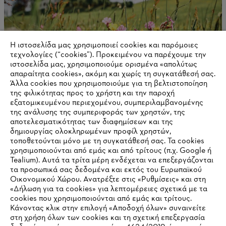
Η ιστοσελίδα μας χρησιμοποιεί cookies και παρόμοιες
τεχνολογίες (“cookies”). Προκειμένου να παρέχουμε την
ιστοσελίδα μας, χρησιμοποιούμε ορισμένα «απολύτως
απαραίτητα cookies», ακόμη και χωρίς τη συγκατάθεσή σας.
Άλλα cookies που χρησιμοποιούμε για τη βελτιστοποίηση
της φιλικότητας προς το χρήστη και την παροχή
εξατομικευμένου περιεχομένου, συμπεριλαμβανομένης
της ανάλυσης της συμπεριφοράς των χρηστών, της
αποτελεσματικότητας των διαφημίσεων και της
Στρατηγική για το κλίμα
δημιουργίας ολοκληρωμένων προφίλ χρηστών,
τοποθετούνται μόνο με τη συγκατάθεσή σας. Τα cookies
χρησιμοποιούνται από εμάς και από τρίτους (π.χ. Google ή
Tealium). Αυτά τα τρίτα μέρη ενδέχεται να επεξεργάζονται
τα προσωπικά σας δεδομένα και εκτός του Ευρωπαϊκού
Πληροφορίες για τους προμηθευτές
Οικονομικού Χώρου. Ανατρέξτε στις «Ρυθμίσεις» και στη
Προϊόντα
«Δήλωση για τα cookies» για λεπτομέρειες σχετικά με τα
Επικοινωνία
cookies που χρησιμοποιούνται από εμάς και τρίτους.
Καριέρα
Σύστημα καταγγελιών
Κάνοντας κλικ στην επιλογή «Αποδοχή όλων» συναινείτε
στη χρήση όλων των cookies και τη σχετική επεξεργασία