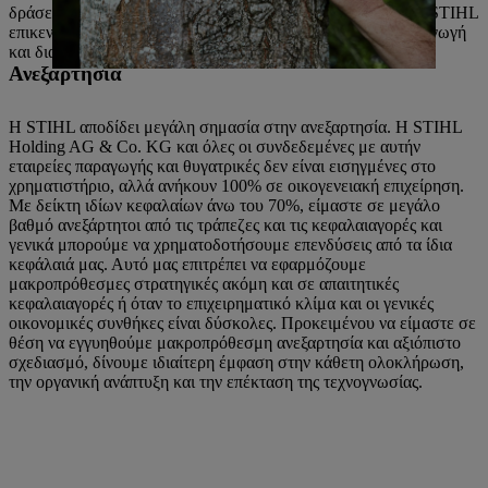
δράσεων είναι θεμελιώδης για την επιτυχία της εταιρείας. Η STIHL
επικεντρώνεται στις βασικές της ικανότητες: Ανάπτυξη, παραγωγή
και διανομή αλυσοπρίονων και ηλεκτρικών εργαλείων.
Ανεξαρτησία
Η STIHL αποδίδει μεγάλη σημασία στην ανεξαρτησία. Η STIHL
Holding AG & Co. KG και όλες οι συνδεδεμένες με αυτήν
εταιρείες παραγωγής και θυγατρικές δεν είναι εισηγμένες στο
χρηματιστήριο, αλλά ανήκουν 100% σε οικογενειακή επιχείρηση.
Με δείκτη ιδίων κεφαλαίων άνω του 70%, είμαστε σε μεγάλο
βαθμό ανεξάρτητοι από τις τράπεζες και τις κεφαλαιαγορές και
γενικά μπορούμε να χρηματοδοτήσουμε επενδύσεις από τα ίδια
κεφάλαιά μας. Αυτό μας επιτρέπει να εφαρμόζουμε
μακροπρόθεσμες στρατηγικές ακόμη και σε απαιτητικές
κεφαλαιαγορές ή όταν το επιχειρηματικό κλίμα και οι γενικές
οικονομικές συνθήκες είναι δύσκολες. Προκειμένου να είμαστε σε
θέση να εγγυηθούμε μακροπρόθεσμη ανεξαρτησία και αξιόπιστο
σχεδιασμό, δίνουμε ιδιαίτερη έμφαση στην κάθετη ολοκλήρωση,
την οργανική ανάπτυξη και την επέκταση της τεχνογνωσίας.