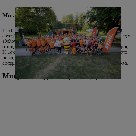
Μακροπρόθεσμη κοινωνική δέσμευση
Η STIHL προωθεί την κοινωνική και κοινοτική δέσμευση. Οι
εργαζόμενοί μας αναλαμβάνουν δραστηριότητες και λειτουργίες σε
εθελοντική βάση. Κάνουμε δωρεές για την υποστήριξη έργων
στους περιφερειακούς και τομεακούς τομείς δραστηριότητάς μας.
Η μακροπρόθεσμη κοινωνική δέσμευση αποτελεί αναπόσπαστο
μέρος της εταιρικής πολιτικής της STIHL και αυτή η αξία
εφαρμόζεται και στην πράξη από την οικογένεια που την ιδιοκτά.
Μπορεί επίσης να σας ενδιαφέρει