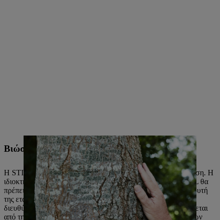
Βιώσιμη διακυβέρνηση
Η STIHL είναι μια οικογενειακή, μεσαίου μεγέθους επιχείρηση. Η
ιδιοκτήτρια οικογένεια έχει θέσει ρητά τον στόχο ότι η STIHL θα
πρέπει να συνεχίσει να διοικείται από τους απογόνους του ιδρυτή
της εταιρείας, Andreas Stihl. Οι δραστηριότητες της εταιρείας
διευθύνονται από ένα Εκτελεστικό Συμβούλιο που δεν ελέγχεται
από την οικογένεια από το 2002. Η συνέχεια του ήθους και των