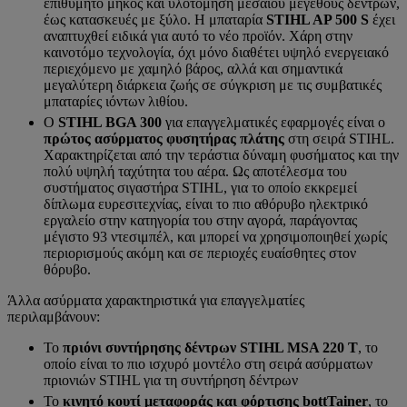
επιθυμητό μήκος και υλοτόμηση μεσαίου μεγέθους δέντρων,
έως κατασκευές με ξύλο. Η μπαταρία
STIHL AP 500 S
έχει
αναπτυχθεί ειδικά για αυτό το νέο προϊόν. Χάρη στην
καινοτόμο τεχνολογία, όχι μόνο διαθέτει υψηλό ενεργειακό
περιεχόμενο με χαμηλό βάρος, αλλά και σημαντικά
μεγαλύτερη διάρκεια ζωής σε σύγκριση με τις συμβατικές
μπαταρίες ιόντων λιθίου.
Ο
STIHL BGA 300
για επαγγελματικές εφαρμογές είναι ο
πρώτος ασύρματος φυσητήρας πλάτης
στη σειρά STIHL.
Χαρακτηρίζεται από την τεράστια δύναμη φυσήματος και την
πολύ υψηλή ταχύτητα του αέρα. Ως αποτέλεσμα του
συστήματος σιγαστήρα STIHL, για το οποίο εκκρεμεί
δίπλωμα ευρεσιτεχνίας, είναι το πιο αθόρυβο ηλεκτρικό
εργαλείο στην κατηγορία του στην αγορά, παράγοντας
μέγιστο 93 ντεσιμπέλ, και μπορεί να χρησιμοποιηθεί χωρίς
περιορισμούς ακόμη και σε περιοχές ευαίσθητες στον
θόρυβο.
Άλλα ασύρματα χαρακτηριστικά για επαγγελματίες
περιλαμβάνουν:
Το
πριόνι συντήρησης δέντρων STIHL MSA 220 T
, το
οποίο είναι το πιο ισχυρό μοντέλο στη σειρά ασύρματων
πριονιών STIHL για τη συντήρηση δέντρων
Το
κινητό κουτί μεταφοράς και φόρτισης bottTainer
, το