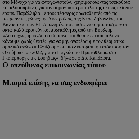
στο Μόναχο για να ανταγωνιστούν, χρησιμοποιώντας τσεκούρια
και αλυσοπρίονα, για τον σημαντικότερο τίτλο της σειράς extreme
sports. Παράλληλα με τους τέσσερις πρωταθλητές από τις
υπερπόντιες χώρες της Αυστραλίας, της Νέας Ζηλανδίας, του
Καναδά και των ΗΠΑ, αναμένεται επίσης να συμμετάσχουν οι
οκτώ καλύτεροι εθνικοί πρωταθλητές από την Ευρώπη.
«Δυστυχώς, η πανδημία σημαίνει ότι θα πρέπει και πάλι να
κάνουμε χωρίς θεατές, για να μην αναφέρουμε τον θεαματικό
ομαδικό αγώνα.» Ελπίζουμε σε μια διαφορετική κατάσταση τον
Οκτώβριο του 2022, για το Παγκόσμιο Πρωτάθλημα στο
Γκέτεμποργκ της Σουηδίας», δήλωσε ο Δρ. Kandziora.
Ο υπεύθυνος επικοινωνίας τύπου
Μπορεί επίσης να σας ενδιαφέρει