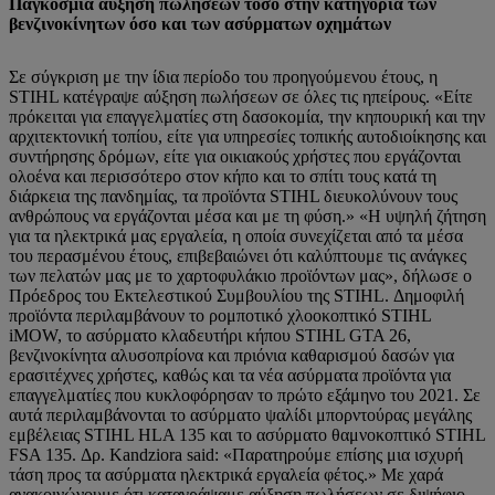
Παγκόσμια αύξηση πωλήσεων τόσο στην κατηγορία των
βενζινοκίνητων όσο και των ασύρματων οχημάτων
Σε σύγκριση με την ίδια περίοδο του προηγούμενου έτους, η
STIHL κατέγραψε αύξηση πωλήσεων σε όλες τις ηπείρους. «Είτε
πρόκειται για επαγγελματίες στη δασοκομία, την κηπουρική και την
αρχιτεκτονική τοπίου, είτε για υπηρεσίες τοπικής αυτοδιοίκησης και
συντήρησης δρόμων, είτε για οικιακούς χρήστες που εργάζονται
ολοένα και περισσότερο στον κήπο και το σπίτι τους κατά τη
διάρκεια της πανδημίας, τα προϊόντα STIHL διευκολύνουν τους
ανθρώπους να εργάζονται μέσα και με τη φύση.» «Η υψηλή ζήτηση
για τα ηλεκτρικά μας εργαλεία, η οποία συνεχίζεται από τα μέσα
του περασμένου έτους, επιβεβαιώνει ότι καλύπτουμε τις ανάγκες
των πελατών μας με το χαρτοφυλάκιο προϊόντων μας», δήλωσε ο
Πρόεδρος του Εκτελεστικού Συμβουλίου της STIHL. Δημοφιλή
προϊόντα περιλαμβάνουν το ρομποτικό χλοοκοπτικό STIHL
iMOW, το ασύρματο κλαδευτήρι κήπου STIHL GTA 26,
βενζινοκίνητα αλυσοπρίονα και πριόνια καθαρισμού δασών για
ερασιτέχνες χρήστες, καθώς και τα νέα ασύρματα προϊόντα για
επαγγελματίες που κυκλοφόρησαν το πρώτο εξάμηνο του 2021. Σε
αυτά περιλαμβάνονται το ασύρματο ψαλίδι μπορντούρας μεγάλης
εμβέλειας STIHL HLA 135 και το ασύρματο θαμνοκοπτικό STIHL
FSA 135. Δρ. Kandziora said: «Παρατηρούμε επίσης μια ισχυρή
τάση προς τα ασύρματα ηλεκτρικά εργαλεία φέτος.» Με χαρά
ανακοινώνουμε ότι καταγράψαμε αύξηση πωλήσεων σε διψήφιο