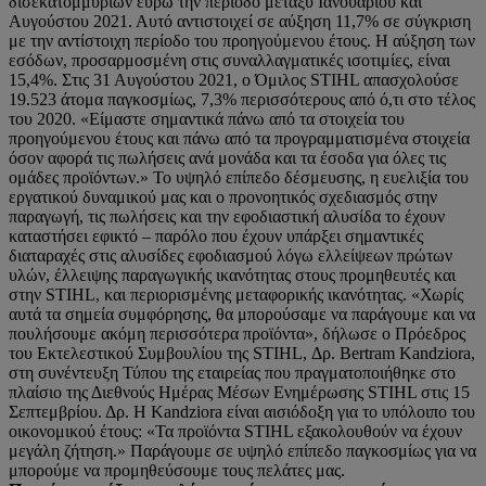
δισεκατομμυρίων ευρώ την περίοδο μεταξύ Ιανουαρίου και
Αυγούστου 2021. Αυτό αντιστοιχεί σε αύξηση 11,7% σε σύγκριση
με την αντίστοιχη περίοδο του προηγούμενου έτους. Η αύξηση των
εσόδων, προσαρμοσμένη στις συναλλαγματικές ισοτιμίες, είναι
15,4%. Στις 31 Αυγούστου 2021, ο Όμιλος STIHL απασχολούσε
19.523 άτομα παγκοσμίως, 7,3% περισσότερους από ό,τι στο τέλος
του 2020. «Είμαστε σημαντικά πάνω από τα στοιχεία του
προηγούμενου έτους και πάνω από τα προγραμματισμένα στοιχεία
όσον αφορά τις πωλήσεις ανά μονάδα και τα έσοδα για όλες τις
ομάδες προϊόντων.» Το υψηλό επίπεδο δέσμευσης, η ευελιξία του
εργατικού δυναμικού μας και ο προνοητικός σχεδιασμός στην
παραγωγή, τις πωλήσεις και την εφοδιαστική αλυσίδα το έχουν
καταστήσει εφικτό – παρόλο που έχουν υπάρξει σημαντικές
διαταραχές στις αλυσίδες εφοδιασμού λόγω ελλείψεων πρώτων
υλών, έλλειψης παραγωγικής ικανότητας στους προμηθευτές και
στην STIHL, και περιορισμένης μεταφορικής ικανότητας. «Χωρίς
αυτά τα σημεία συμφόρησης, θα μπορούσαμε να παράγουμε και να
πουλήσουμε ακόμη περισσότερα προϊόντα», δήλωσε ο Πρόεδρος
του Εκτελεστικού Συμβουλίου της STIHL, Δρ. Bertram Kandziora,
στη συνέντευξη Τύπου της εταιρείας που πραγματοποιήθηκε στο
πλαίσιο της Διεθνούς Ημέρας Μέσων Ενημέρωσης STIHL στις 15
Σεπτεμβρίου. Δρ. Η Kandziora είναι αισιόδοξη για το υπόλοιπο του
οικονομικού έτους: «Τα προϊόντα STIHL εξακολουθούν να έχουν
μεγάλη ζήτηση.» Παράγουμε σε υψηλό επίπεδο παγκοσμίως για να
μπορούμε να προμηθεύσουμε τους πελάτες μας.