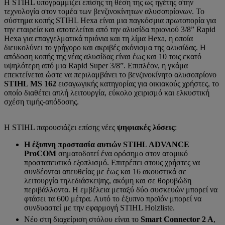
Η STIHL υπογραμμίζει επίσης τη θέση της ως ηγέτης στην
τεχνολογία στον τομέα των βενζινοκίνητων αλυσοπρίονων. Το
σύστημα κοπής STIHL Hexa είναι μια παγκόσμια πρωτοπορία για
την εταιρεία και αποτελείται από την αλυσίδα πριονιού 3/8” Rapid
Hexa για επαγγελματικά πριόνια και τη λίμα Hexa, η οποία
διευκολύνει το γρήγορο και ακριβές ακόνισμα της αλυσίδας. Η
απόδοση κοπής της νέας αλυσίδας είναι έως και 10 τοις εκατό
υψηλότερη από μια Rapid Super 3/8”. Επιπλέον, η γκάμα
επεκτείνεται ώστε να περιλαμβάνει το βενζινοκίνητο αλυσοπρίονο
STIHL MS 162
εισαγωγικής κατηγορίας για οικιακούς χρήστες, το
οποίο διαθέτει απλή λειτουργία, εύκολο χειρισμό και ελκυστική
σχέση τιμής-απόδοσης.
Η STIHL παρουσιάζει επίσης νέες
ψηφιακές λύσεις
:
Η έξυπνη προστασία αυτιών STIHL ADVANCE
ProCOM
σηματοδοτεί ένα ορόσημο στον ατομικό
προστατευτικό εξοπλισμό. Επιτρέπει στους χρήστες να
συνδέονται απευθείας με έως και 16 ακουστικά σε
λειτουργία τηλεδιάσκεψης, ακόμη και σε θορυβώδη
περιβάλλοντα. Η εμβέλεια μεταξύ δύο συσκευών μπορεί να
φτάσει τα 600 μέτρα. Αυτό το έξυπνο προϊόν μπορεί να
συνδυαστεί με την εφαρμογή STIHL Holzliste.
Νέο στη διαχείριση στόλου είναι το
Smart Connector 2 A
,