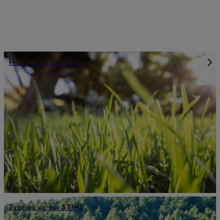
Η STIHL σε αριθμούς
Σχετικά με την STIHL