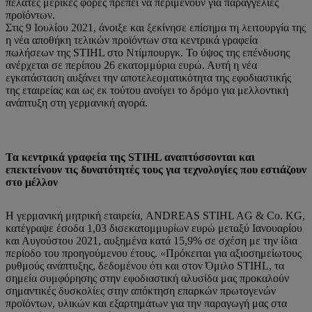
πελάτες μερικές φορές πρέπει να περιμένουν για παραγγελίες
προϊόντων.
Στις 9 Ιουλίου 2021, άνοιξε και ξεκίνησε επίσημα τη λειτουργία της
η νέα αποθήκη τελικών προϊόντων στα κεντρικά γραφεία
πωλήσεων της STIHL στο Ντίμπουργκ. Το ύψος της επένδυσης
ανέρχεται σε περίπου 26 εκατομμύρια ευρώ. Αυτή η νέα
εγκατάσταση αυξάνει την αποτελεσματικότητα της εφοδιαστικής
της εταιρείας και ως εκ τούτου ανοίγει το δρόμο για μελλοντική
ανάπτυξη στη γερμανική αγορά.
Τα κεντρικά γραφεία της STIHL αναπτύσσονται και
επεκτείνουν τις δυνατότητές τους για τεχνολογίες που εστιάζουν
στο μέλλον
Η γερμανική μητρική εταιρεία, ANDREAS STIHL AG & Co. KG,
κατέγραψε έσοδα 1,03 δισεκατομμυρίων ευρώ μεταξύ Ιανουαρίου
και Αυγούστου 2021, αυξημένα κατά 15,9% σε σχέση με την ίδια
περίοδο του προηγούμενου έτους. «Πρόκειται για αξιοσημείωτους
ρυθμούς ανάπτυξης, δεδομένου ότι και στον Όμιλο STIHL, τα
σημεία συμφόρησης στην εφοδιαστική αλυσίδα μας προκαλούν
σημαντικές δυσκολίες στην απόκτηση επαρκών πρωτογενών
προϊόντων, υλικών και εξαρτημάτων για την παραγωγή μας στα