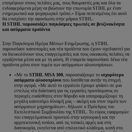
επιτρέψουν στους πελάτες μας, τους θαυμαστές μας και όλα τα
ενδιαφερόμενα μέρη να βιώσουν την επωνυμία STIHL με έναν
ενημερωτικό και ψυχαγωγικό τρόπο.» Είμαι πεπεισμένος ότι αυτό
θα ενισχύσει την αφοσίωση στην μάρκα STIHL.
Η STIHL παρουσιάζει παγκόσμιες πρωτιές σε βενζινοκίνητα
και ασύρματα προϊόντα
Στην Παγκόσμια Ημέρα Μέσων Ενημέρωσης, η STIHL
παρουσίασε καινοτομίες και νέα προϊόντα που έχουν σχεδιαστεί για
να διευκολύνουν τους επαγγελματίες και τους οικιακούς πελάτες να
εργάζονται μέσα και με τη φύση. Η εταιρεία παρουσίασε δέκα νέα
προϊόντα μόνο στον τομέα των ασύρματων αλυσοπρίονων.
«Με το
STIHL MSA 300
, παρουσιάζουμε το
ισχυρότερο
ασύρματο αλυσοπρίονο
που διατίθεται αυτήν τη στιγμή
στην αγορά. «Με αυτό το εργαλείο έχουμε φτάσει σε μια
εντελώς νέα διάσταση για τις εργασίες πριονίσματος σε
περιοχές ευαίσθητες στον θόρυβο και υπογραμμίζουμε τη
μεγάλη καινοτόμο δύναμή μας – ακόμη και στον τομέα των
ασύρματων μηχανημάτων», δήλωσε ο Πρόεδρος του
Εκτελεστικού Συμβουλίου της STIHL. Το εύρος εφαρμογών
του επαγγελματικού πριονιού στην κηπουρική και την
αρχιτεκτονική τοπίου, από τις τοπικές αρχές και στη
δασοκομία, εκτείνεται από επιλεκτικό κλάδεμα, κοπή στο