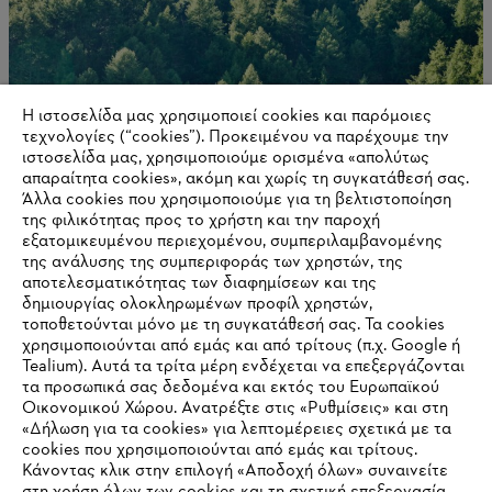
Η ιστοσελίδα μας χρησιμοποιεί cookies και παρόμοιες
τεχνολογίες (“cookies”). Προκειμένου να παρέχουμε την
ιστοσελίδα μας, χρησιμοποιούμε ορισμένα «απολύτως
απαραίτητα cookies», ακόμη και χωρίς τη συγκατάθεσή σας.
Άλλα cookies που χρησιμοποιούμε για τη βελτιστοποίηση
της φιλικότητας προς το χρήστη και την παροχή
εξατομικευμένου περιεχομένου, συμπεριλαμβανομένης
της ανάλυσης της συμπεριφοράς των χρηστών, της
αποτελεσματικότητας των διαφημίσεων και της
Ευκαιρίες σταδιοδρομίας
δημιουργίας ολοκληρωμένων προφίλ χρηστών,
τοποθετούνται μόνο με τη συγκατάθεσή σας. Τα cookies
χρησιμοποιούνται από εμάς και από τρίτους (π.χ. Google ή
Tealium). Αυτά τα τρίτα μέρη ενδέχεται να επεξεργάζονται
τα προσωπικά σας δεδομένα και εκτός του Ευρωπαϊκού
Πληροφορίες για τους προμηθευτές
Οικονομικού Χώρου. Ανατρέξτε στις «Ρυθμίσεις» και στη
Προϊόντα
«Δήλωση για τα cookies» για λεπτομέρειες σχετικά με τα
Επικοινωνία
cookies που χρησιμοποιούνται από εμάς και τρίτους.
Καριέρα
Σύστημα καταγγελιών
Κάνοντας κλικ στην επιλογή «Αποδοχή όλων» συναινείτε