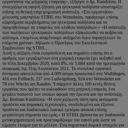
εργοστάσια της μητρικής εταιρείας», εξήγησε ο Δρ. Kandziora. Η
συνεχιζόμενη υψηλή ζήτηση για ηλεκτρικά ποδήλατα υποστηρίζει
επίσης τη θετική επιχειρηματική ανάπτυξη. «Στο εργοστάσιο
χύτευσης μαγνησίου STIHL στο Weinsheim, παράγουμε επίσης
εξαρτήματα περιβλήματος για ηλεκτρικά ποδήλατα και τα
προμηθεύουμε σε εταιρείες του κλάδου ποδηλάτων.» «Η ανάπτυξη
των πωλήσεων ηλεκτρικών ποδηλάτων εξακολουθεί να αυξάνεται
απότομα, επομένως αναμένουμε αυξημένο όγκο παραγγελιών τα
επόμενα χρόνια», δήλωσε ο Πρόεδρος του Εκτελεστικού
Συμβουλίου της STIHL.
Αυτή η αύξηση είναι ευπρόσδεκτη και σημαίνει επίσης ότι ο
αριθμός των εργαζομένων στη μητρική εταιρεία έχει αυξηθεί από
τα τέλη Δεκεμβρίου 2020, κατά 8%, σε 5.684 κατά την ημερομηνία
αναφοράς της 31ης Αυγούστου 2021. Το συνολικό εργατικό
δυναμικό αποτελείται από 4.009 άτομα προσωπικό στο Waiblingen,
416 στο Fellbach, 257 στο Ludwigsburg, 924 στο Weinsheim και
78 στο Wiechs am Randen. Υπάρχουν άλλες 100 κενές θέσεις
εργασίας που πρέπει να καλυφθούν στη μητρική εταιρεία, ένα
μεγάλο ποσοστό των οποίων αφορά την έρευνα και την ανάπτυξη.
Δρ. Bertram Kandziora: «Η συνεχιζόμενη τάση προς ασύρματα
προϊόντα και ψηφιακές τεχνολογίες, συνδεδεμένα και έξυπνα
προϊόντα και διαδικτυακό λιανικό εμπόριο αποκτά επίσης
μεγαλύτερη σημασία για εμάς.» Η STIHL βρίσκεται σε διαδικασία
μετασχηματισμού και προετοιμάζουμε τον εαυτό μας ώστε να
είμαστε έτοιμοι για το μέλλον. Ένα σημαντικό δομικό στοιχείο για