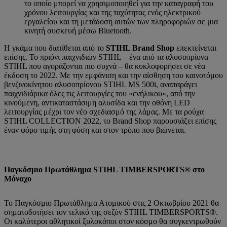
το οποίο μπορεί να χρησιμοποιηθεί για την καταγραφή του
χρόνου λειτουργίας και της ταχύτητας ενός ηλεκτρικού
εργαλείου και τη μετάδοση αυτών των πληροφοριών σε μια
κινητή συσκευή μέσω Bluetooth.
Η γκάμα που διατίθεται από το
STIHL Brand Shop
επεκτείνεται
επίσης. Το πριόνι παιχνιδιών STIHL – ένα από τα αλυσοπρίονα
STIHL που αγοράζονται πιο συχνά – θα κυκλοφορήσει σε νέα
έκδοση το 2022. Με την εμφάνιση και την αίσθηση του καινοτόμου
βενζινοκίνητου αλυσοπρίονου STIHL MS 500i, αναπαράγει
παιχνιδιάρικα όλες τις λειτουργίες του «ενήλικου», από την
κινούμενη, αντικαταστάσιμη αλυσίδα και την οθόνη LED
λειτουργίας μέχρι τον νέο σχεδιασμό της λάμας. Με τα ρούχα
STIHL COLLECTION 2022, το Brand Shop παρουσιάζει επίσης
έναν φόρο τιμής στη φύση και στον τρόπο που βιώνεται.
Παγκόσμιο Πρωτάθλημα STIHL TIMBERSPORTS® στο
Μόναχο
Το Παγκόσμιο Πρωτάθλημα Ατομικού στις 2 Οκτωβρίου 2021 θα
σηματοδοτήσει τον τελικό της σεζόν STIHL TIMBERSPORTS®.
Οι καλύτεροι αθλητικοί ξυλοκόποι στον κόσμο θα συγκεντρωθούν