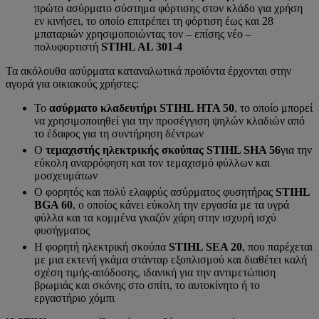
πρώτο ασύρματο σύστημα φόρτισης στον κλάδο για χρήση
εν κινήσει, το οποίο επιτρέπει τη φόρτιση έως και 28
μπαταριών χρησιμοποιώντας τον – επίσης νέο –
πολυφορτιστή
STIHL AL 301-4
Τα ακόλουθα ασύρματα καταναλωτικά προϊόντα έρχονται στην
αγορά για οικιακούς χρήστες:
Το
ασύρματο κλαδευτήρι STIHL HTA 50
, το οποίο μπορεί
να χρησιμοποιηθεί για την προσέγγιση ψηλών κλαδιών από
το έδαφος για τη συντήρηση δέντρων
Ο
τεμαχιστής ηλεκτρικής σκούπας STIHL SHA 56
για την
εύκολη αναρρόφηση και τον τεμαχισμό φύλλων και
μοσχευμάτων
Ο φορητός και πολύ ελαφρύς ασύρματος φυσητήρας
STIHL
BGA 60
, ο οποίος κάνει εύκολη την εργασία με τα υγρά
φύλλα και τα κομμένα γκαζόν χάρη στην ισχυρή ισχύ
φυσήγματος
Η φορητή ηλεκτρική σκούπα
STIHL SEA 20
, που παρέχεται
με μια εκτενή γκάμα στάνταρ εξοπλισμού και διαθέτει καλή
σχέση τιμής-απόδοσης, ιδανική για την αντιμετώπιση
βρωμιάς και σκόνης στο σπίτι, το αυτοκίνητο ή το
εργαστήριο χόμπι