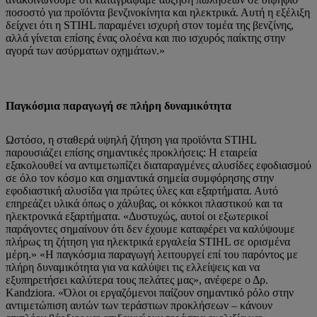
ποσοστό για προϊόντα βενζινοκίνητα και ηλεκτρικά. Αυτή η εξέλιξη
δείχνει ότι η STIHL παραμένει ισχυρή στον τομέα της βενζίνης,
αλλά γίνεται επίσης ένας ολοένα και πιο ισχυρός παίκτης στην
αγορά των ασύρματων οχημάτων.»
Παγκόσμια παραγωγή σε πλήρη δυναμικότητα
Ωστόσο, η σταθερά υψηλή ζήτηση για προϊόντα STIHL
παρουσιάζει επίσης σημαντικές προκλήσεις: Η εταιρεία
εξακολουθεί να αντιμετωπίζει διαταραγμένες αλυσίδες εφοδιασμού
σε όλο τον κόσμο και σημαντικά σημεία συμφόρησης στην
εφοδιαστική αλυσίδα για πρώτες ύλες και εξαρτήματα. Αυτό
επηρεάζει υλικά όπως ο χάλυβας, οι κόκκοι πλαστικού και τα
ηλεκτρονικά εξαρτήματα. «Δυστυχώς, αυτοί οι εξωτερικοί
παράγοντες σημαίνουν ότι δεν έχουμε καταφέρει να καλύψουμε
πλήρως τη ζήτηση για ηλεκτρικά εργαλεία STIHL σε ορισμένα
μέρη.» «Η παγκόσμια παραγωγή λειτουργεί επί του παρόντος με
πλήρη δυναμικότητα για να καλύψει τις ελλείψεις και να
εξυπηρετήσει καλύτερα τους πελάτες μας», ανέφερε ο Δρ.
Kandziora. «Όλοι οι εργαζόμενοι παίζουν σημαντικό ρόλο στην
αντιμετώπιση αυτών των τεράστιων προκλήσεων – κάνουν