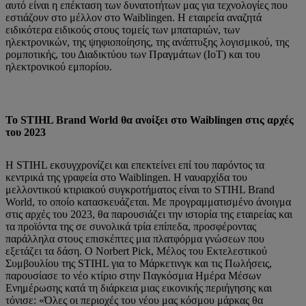
αυτό είναι η επέκταση των δυνατοτήτων μας για τεχνολογίες που
εστιάζουν στο μέλλον στο Waiblingen. Η εταιρεία αναζητά
ειδικότερα ειδικούς στους τομείς των μπαταριών, των
ηλεκτρονικών, της ψηφιοποίησης, της ανάπτυξης λογισμικού, της
ρομποτικής, του Διαδικτύου των Πραγμάτων (IoT) και του
ηλεκτρονικού εμπορίου.
Το STIHL Brand World θα ανοίξει στο Waiblingen στις αρχές
του 2023
Η STIHL εκσυγχρονίζει και επεκτείνει επί του παρόντος τα
κεντρικά της γραφεία στο Waiblingen. Η ναυαρχίδα του
μελλοντικού κτιριακού συγκροτήματος είναι το STIHL Brand
World, το οποίο κατασκευάζεται. Με προγραμματισμένο άνοιγμα
στις αρχές του 2023, θα παρουσιάζει την ιστορία της εταιρείας και
τα προϊόντα της σε συνολικά τρία επίπεδα, προσφέροντας
παράλληλα στους επισκέπτες μια πλατφόρμα γνώσεων που
εξετάζει τα δάση. Ο Norbert Pick, Μέλος του Εκτελεστικού
Συμβουλίου της STIHL για το Μάρκετινγκ και τις Πωλήσεις,
παρουσίασε το νέο κτίριο στην Παγκόσμια Ημέρα Μέσων
Ενημέρωσης κατά τη διάρκεια μιας εικονικής περιήγησης και
τόνισε: «Όλες οι περιοχές του νέου μας κόσμου μάρκας θα