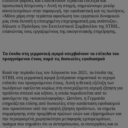
επιπλέον βάρδιες και επιδεικνύουν τεράστια ευελιξία και
προσωπική δέσμευση.» Αυτή τη στιγμή, σημειώνουμε ρεκόρ
αποτελεσμάτων στην παραγωγή, την εφοδιαστική και τις πωλήσεις.
«Μόνο χάρη στην τεράστια αφοσίωση του εργατικού δυναμικού
μας είναι δυνατή η επιτυχημένη επιχειρηματική μας ανάπτυξη»,
δήλωσε ο Πρόεδρος του Εκτελεστικού Συμβουλίου της STIHL,
επαινώντας τους εργαζομένους της οικογενειακής επιχείρησης.
Τα έσοδα στη γερμανική αγορά υπερβαίνουν τα επίπεδα του
προηγούμενου έτους παρά τις δυσκολίες εφοδιασμού
Κατά την περίοδο έως τον Αύγουστο του 2021, τα έσοδα της
STIHL στη γερμανική αγορά ξεπέρασαν σημαντικά το ισχυρό
επίπεδο του προηγούμενου έτους. Αυτή η θετική εξέλιξη των
πωλήσεων οφείλεται κυρίως στη συνεχιζόμενη ισχυρή ζήτηση για
προϊόντα σπιτιού και κήπου, η οποία πυροδοτείται από το
φαινόμενο της «κουκουλοφορίας». Ωστόσο, η Γερμανία
επηρεάζεται επίσης από δυσκολίες στην κατάσταση εφοδιασμού
που προκύπτουν από την υψηλή ζήτηση προϊόντων, τα σημεία
συμφόρησης στην προμήθεια πρώτων υλών και εξαρτημάτων και
την περιορισμένη χωρητικότητα μεταφοράς εμπορευμάτων,
πράγμα που σημαίνει ότι οι αντιπρόσωποι, οι συνεργάτες και οι