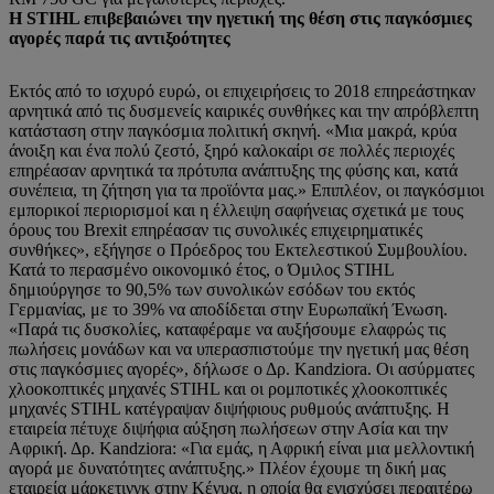
Η STIHL επιβεβαιώνει την ηγετική της θέση στις παγκόσμιες
αγορές παρά τις αντιξοότητες
Εκτός από το ισχυρό ευρώ, οι επιχειρήσεις το 2018 επηρεάστηκαν
αρνητικά από τις δυσμενείς καιρικές συνθήκες και την απρόβλεπτη
κατάσταση στην παγκόσμια πολιτική σκηνή. «Μια μακρά, κρύα
άνοιξη και ένα πολύ ζεστό, ξηρό καλοκαίρι σε πολλές περιοχές
επηρέασαν αρνητικά τα πρότυπα ανάπτυξης της φύσης και, κατά
συνέπεια, τη ζήτηση για τα προϊόντα μας.» Επιπλέον, οι παγκόσμιοι
εμπορικοί περιορισμοί και η έλλειψη σαφήνειας σχετικά με τους
όρους του Brexit επηρέασαν τις συνολικές επιχειρηματικές
συνθήκες», εξήγησε ο Πρόεδρος του Εκτελεστικού Συμβουλίου.
Κατά το περασμένο οικονομικό έτος, ο Όμιλος STIHL
δημιούργησε το 90,5% των συνολικών εσόδων του εκτός
Γερμανίας, με το 39% να αποδίδεται στην Ευρωπαϊκή Ένωση.
«Παρά τις δυσκολίες, καταφέραμε να αυξήσουμε ελαφρώς τις
πωλήσεις μονάδων και να υπερασπιστούμε την ηγετική μας θέση
στις παγκόσμιες αγορές», δήλωσε ο Δρ. Kandziora. Οι ασύρματες
χλοοκοπτικές μηχανές STIHL και οι ρομποτικές χλοοκοπτικές
μηχανές STIHL κατέγραψαν διψήφιους ρυθμούς ανάπτυξης. Η
εταιρεία πέτυχε διψήφια αύξηση πωλήσεων στην Ασία και την
Αφρική. Δρ. Kandziora: «Για εμάς, η Αφρική είναι μια μελλοντική
αγορά με δυνατότητες ανάπτυξης.» Πλέον έχουμε τη δική μας
εταιρεία μάρκετινγκ στην Κένυα, η οποία θα ενισχύσει περαιτέρω