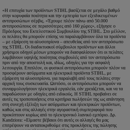
«Η επιτυχία των προϊόντων STIHL βασίζεται σε μεγάλο βαθμό
στην κορυφαία ποιότητα και την εμπειρία των εξειδικευμένων
αντιπροσώπων σέρβις. «Έχουμε πλέον πάνω από 50.000
αντιπροσώπους σε περισσότερες από 160 χώρες», εξήγησε ο
Πρόεδρος του Εκτελεστικού Συμβουλίου της STIHL. Στο μέλλον,
οι πελάτες θα μπορούν επίσης να παραλαμβάνουν όλα τα προϊόντα
– με εξαίρεση τα αλυσοπρίονα – απευθείας από τον αντιπρόσωπο
της STIHL. Οι διαδικτυακοί σύμβουλοι προϊόντων και άλλοι
χρήσιμοι οδηγοί μέσων μπορούν να διασφαλίσουν ότι οι πελάτες
λαμβάνουν υψηλής ποιότητας συμβουλές από τον αντιπρόσωπο
πριν από την αποστολή και, ιδίως, οδηγίες για την ασφαλή
λειτουργία. Επιπλέον, οι φυσικοί αντιπρόσωποι μπορούν πλέον να
προσφέρουν ασύρματα και ηλεκτρικά προϊόντα STIHL, με
εξαίρεση τα αλυσοπρίονα, για παραλαβή από τους πελάτες στην
αρχική τους συσκευασία. Ωστόσο, οι αντιπρόσωποι μπορούν να
συναρμολογήσουν ηλεκτρικά εργαλεία, εάν χρειάζεται, και να τα
παραδώσουν με οδηγίες από ειδικούς. Η STIHL προβαίνει σε
αυτές τις τροποποιήσεις στα κριτήρια πωλήσεών της ως απάντηση
στη συνεχή εξέλιξη των ασύρματων και ηλεκτρικών προϊόντων,
καθώς και στις αλλαγές στην αγοραστική συμπεριφορά που
προκύπτουν κυρίως από το ηλεκτρονικό λιανικό εμπόριο. Δρ.
Kandziora: «Είμαστε βέβαιοι ότι αυτές οι αλλαγές θα μας
επιτρέψουν να ανταποκριθούμε στις προκλήσεις της πώλησης