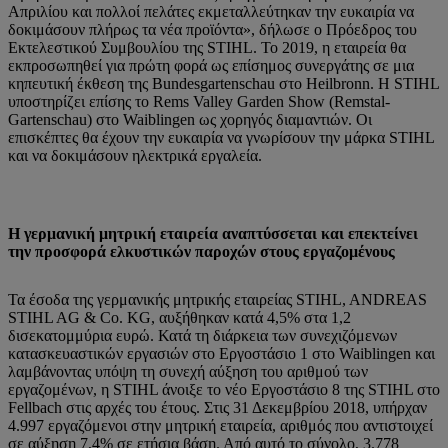
Απριλίου και πολλοί πελάτες εκμεταλλεύτηκαν την ευκαιρία να
δοκιμάσουν πλήρως τα νέα προϊόντα», δήλωσε ο Πρόεδρος του
Εκτελεστικού Συμβουλίου της STIHL. Το 2019, η εταιρεία θα
εκπροσωπηθεί για πρώτη φορά ως επίσημος συνεργάτης σε μια
κηπευτική έκθεση της Bundesgartenschau στο Heilbronn. Η STIHL
υποστηρίζει επίσης το Rems Valley Garden Show (Remstal-
Gartenschau) στο Waiblingen ως χορηγός διαμαντιών. Οι
επισκέπτες θα έχουν την ευκαιρία να γνωρίσουν την μάρκα STIHL
και να δοκιμάσουν ηλεκτρικά εργαλεία.
Η γερμανική μητρική εταιρεία αναπτύσσεται και επεκτείνει
την προσφορά ελκυστικών παροχών στους εργαζομένους
Τα έσοδα της γερμανικής μητρικής εταιρείας STIHL, ANDREAS
STIHL AG & Co. KG, αυξήθηκαν κατά 4,5% στα 1,2
δισεκατομμύρια ευρώ. Κατά τη διάρκεια των συνεχιζόμενων
κατασκευαστικών εργασιών στο Εργοστάσιο 1 στο Waiblingen και
λαμβάνοντας υπόψη τη συνεχή αύξηση του αριθμού των
εργαζομένων, η STIHL άνοιξε το νέο Εργοστάσιο 8 της STIHL στο
Fellbach στις αρχές του έτους. Στις 31 Δεκεμβρίου 2018, υπήρχαν
4.997 εργαζόμενοι στην μητρική εταιρεία, αριθμός που αντιστοιχεί
σε αύξηση 7,4% σε ετήσια βάση. Από αυτό το σύνολο, 3.778