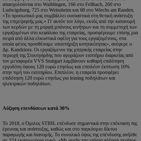
απασχολούνται στο Waiblingen, 166 στο Fellbach, 260 στο
Ludwigsburg, 725 στο Weinsheim και 68 στο Wiechs am Randen.
«Το προσωπικό μας συμβάλλει ουσιαστικά στη θετική ανάπτυξη
της επιχείρησής μας.» Γι' αυτόν τον λόγο, εκτός από την κατανομή
των κερδών με τη μορφή μπόνους κινήτρων και τη συμμετοχή των
εργαζομένων στο κεφάλαιο της εταιρείας, προσφέρουμε επίσης μια
σειρά από άλλα ελκυστικά οφέλη για τους εργαζομένους, στα
οποία φέτος προσθέσαμε υποστήριξη κινητικότητας», ανέφερε ο
Δρ. Kandziora. Οι εργαζόμενοι της μητρικής εταιρείας στην
περιοχή της Στουτγάρδης που αγοράζουν εισιτήριο διαρκείας από
τον μεταφορέα VVS Stuttgart λαμβάνουν καθαρή επιδότηση
εργοδότη ύψους 120 ευρώ ετησίως και επιπλέον έκπτωση 10%
στην τιμή του εισιτηρίου. Επιπλέον, η εταιρεία προσφέρει
επιδότηση 120 ευρώ ετησίως για leasing ποδηλάτων και
ηλεκτρικών ποδηλάτων.
Αύξηση επενδύσεων κατά 30%
Το 2018, ο Όμιλος STIHL επένδυσε σημαντικά στην επέκταση της
έρευνας και ανάπτυξης, καθώς και στο παγκόσμιο δίκτυο
παραγωγής και διανομής. Το συνολικό ύψος της επένδυσης ανήλθε
σε 324 εκατομμύρια ευρώ. «Με αυτήν την ετήσια αύξηση περίπου