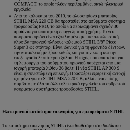
COMPACT, το οποίο πλέον περιλαμβάνει οκτώ ηλεκτρικά
εργαλεία.
Από το καλοκαίρι του 2019, το αλυσοπρίονο μπαταρίας
STIHL MSA 220 CB θα προστεθεί στο ασύρματο σύστημα
τροφοδοσίας PRO, το οποίο θα περιλαμβάνει σχεδόν 30
προϊόντα για απαιτητική επαγγελματική χρήση. Το νέο
ασύρματο πριόνι είναι εξοπλισμένο με μια αποκλειστική
αλυσίδα πριονιού πλήρους καλεμιού STIHL 3/8" Picco
Super 3 ως στάνταρ. Είναι ιδανικό για τη φροντίδα δέντρων,
την κατασκευή με ξύλο καθώς και για την κοπή και την
επεξεργασία λεπτότερου ξύλου. Η ισχύς που απαιτείται για
τη λειτουργία του ασύρματου πριονιού παρέχεται από μια
ισχυρή μπαταρία λιθίου 36 βολτ. Η νέα STIHL AP 300 S
είναι η συνιστώμενη επιλογή. Προσφέρει εξαιρετική αντοχή
όχι μόνο για το STIHL MSA 220 CB, αλλά είναι επίσης
συμβατό με όλα τα άλλα ηλεκτρικά εργαλεία του αρθρωτού
ασύρματου συστήματος τροφοδοσίας STIHL.
Ηλεκτρονικό κατάστημα επωνυμίας για εμπορεύματα STIHL
Το κατάστημα επωνυμίας STIHL είναι διαθέσιμο στο διαδίκτυο