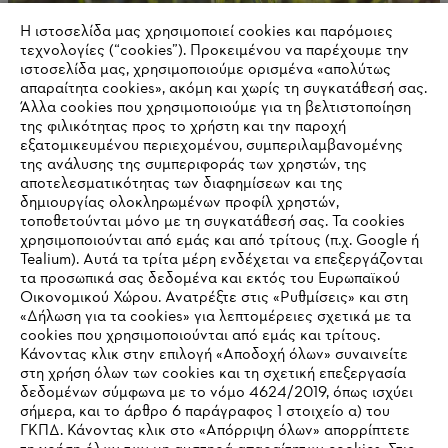
Η ιστοσελίδα μας χρησιμοποιεί cookies και παρόμοιες
τεχνολογίες (“cookies”). Προκειμένου να παρέχουμε την
ιστοσελίδα μας, χρησιμοποιούμε ορισμένα «απολύτως
απαραίτητα cookies», ακόμη και χωρίς τη συγκατάθεσή σας.
Άλλα cookies που χρησιμοποιούμε για τη βελτιστοποίηση
της φιλικότητας προς το χρήστη και την παροχή
εξατομικευμένου περιεχομένου, συμπεριλαμβανομένης
της ανάλυσης της συμπεριφοράς των χρηστών, της
αποτελεσματικότητας των διαφημίσεων και της
Εταιρική διακυβέρνηση και οργάνωση
δημιουργίας ολοκληρωμένων προφίλ χρηστών,
τοποθετούνται μόνο με τη συγκατάθεσή σας. Τα cookies
χρησιμοποιούνται από εμάς και από τρίτους (π.χ. Google ή
Tealium). Αυτά τα τρίτα μέρη ενδέχεται να επεξεργάζονται
τα προσωπικά σας δεδομένα και εκτός του Ευρωπαϊκού
Πληροφορίες για τους προμηθευτές
Οικονομικού Χώρου. Ανατρέξτε στις «Ρυθμίσεις» και στη
Προϊόντα
«Δήλωση για τα cookies» για λεπτομέρειες σχετικά με τα
Επικοινωνία
cookies που χρησιμοποιούνται από εμάς και τρίτους.
Καριέρα
Σύστημα καταγγελιών
Κάνοντας κλικ στην επιλογή «Αποδοχή όλων» συναινείτε
στη χρήση όλων των cookies και τη σχετική επεξεργασία
δεδομένων σύμφωνα με το νόμο 4624/2019, όπως ισχύει
σήμερα, και το άρθρο 6 παράγραφος 1 στοιχείο α) του
ΓΚΠΔ. Κάνοντας κλικ στο «Απόρριψη όλων» απορρίπτετε