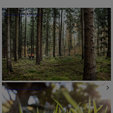
Η STIHL ως εταιρεία
Η STIHL σε αριθμούς