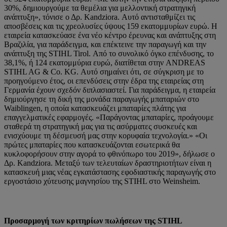
30%, δημιουργούμε τα θεμέλια για μελλοντική στρατηγική
ανάπτυξη», τόνισε ο Δρ. Kandziora. Αυτό αντισταθμίζει τις
αποσβέσεις και τις χρεολυσίες ύψους 159 εκατομμυρίων ευρώ. Η
εταιρεία κατασκεύασε ένα νέο κέντρο έρευνας και ανάπτυξης στη
Βραζιλία, για παράδειγμα, και επέκτεινε την παραγωγή και την
ανάπτυξη της STIHL Tirol. Από το συνολικό όγκο επένδυσης, το
38,1%, ή 124 εκατομμύρια ευρώ, διατίθεται στην ANDREAS
STIHL AG & Co. KG. Αυτό σημαίνει ότι, σε σύγκριση με το
προηγούμενο έτος, οι επενδύσεις στην έδρα της εταιρείας στη
Γερμανία έχουν σχεδόν διπλασιαστεί. Για παράδειγμα, η εταιρεία
δημιούργησε τη δική της μονάδα παραγωγής μπαταριών στο
Waiblingen, η οποία κατασκευάζει μπαταρίες πλάτης για
επαγγελματικές εφαρμογές. «Παράγοντας μπαταρίες, προάγουμε
σταθερά τη στρατηγική μας για τις ασύρματες συσκευές και
ενισχύουμε τη δέσμευσή μας στην κορυφαία τεχνολογία.» «Οι
πρώτες μπαταρίες που κατασκευάζονται εσωτερικά θα
κυκλοφορήσουν στην αγορά το φθινόπωρο του 2019», δήλωσε ο
Δρ. Kandziora. Μεταξύ των τελευταίων δραστηριοτήτων είναι η
κατασκευή μιας νέας εγκατάστασης εφοδιαστικής παραγωγής στο
εργοστάσιο χύτευσης μαγνησίου της STIHL στο Weinsheim.
Προσαρμογή των κριτηρίων πωλήσεων της STIHL