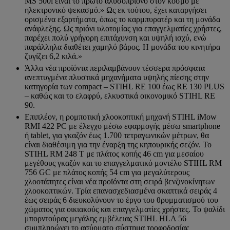
MS 500i είναι το πρώτο αλυσοπρίονο στον κόσμο με
ηλεκτρονικό ψεκασμό.» Ως εκ τούτου, έχει καταργήσει
ορισμένα εξαρτήματα, όπως το καρμπυρατέρ και τη μονάδα
ανάφλεξης. Ως πριόνι υλοτομίας για επαγγελματίες χρήστες,
παρέχει πολύ γρήγορη επιτάχυνση και υψηλή ισχύ, ενώ
παράλληλα διαθέτει χαμηλό βάρος. Η μονάδα του κινητήρα
ζυγίζει 6,2 κιλά.»
Άλλα νέα προϊόντα περιλαμβάνουν τέσσερα πρόσφατα
ανεπτυγμένα πλυστικά μηχανήματα υψηλής πίεσης στην
κατηγορία των compact – STIHL RE 100 έως RE 130 PLUS
– καθώς και το ελαφρύ, ελκυστικά οικονομικό STIHL RE
90.
Επιπλέον, η ρομποτική χλοοκοπτική μηχανή STIHL iMow
RMI 422 PC με έλεγχο μέσω εφαρμογής μέσω smartphone
ή tablet, για γκαζόν έως 1.700 τετραγωνικών μέτρων, θα
είναι διαθέσιμη για την έναρξη της κηπουρικής σεζόν. Το
STIHL RM 248 T με πλάτος κοπής 46 cm για μεσαίου
μεγέθους γκαζόν και το επαγγελματικό μοντέλο STIHL RM
756 GC με πλάτος κοπής 54 cm για μεγαλύτερους
χλοοτάπητες είναι νέα προϊόντα στη σειρά βενζινοκίνητων
χλοοκοπτικών. Τρία επανασχεδιασμένα σκαπτικά σειράς 4
έως σειράς 6 διευκολύνουν το έργο του θρυμματισμού του
χώματος για οικιακούς και επαγγελματίες χρήστες. Το ψαλίδι
μπορντούρας μεγάλης εμβέλειας STIHL HLA 56
συμπληρώνει το ασύρματο σύστημα τροφοδοσίας