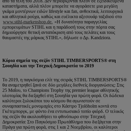
από τα τέλη του 2018. Δεν περιορίζονται πλέον σε εξειδικευμένα
καταστήματα, αλλά πλέον μπορείτε να αγοράσετε μια μεγάλη
γκάμα μοντέρνων ειδών lifestyle και fan, ανθεκτικά, λειτουργικά
και αθλητικά ρούχα, καθώς και ευέλικτα αξεσουάρ ταξιδιού στο
www.stihl-markenshop.de.
«Η δυνατότητα παραγγελίας
εμπορευμάτων STIHL και η παράδοσή τους στην πόρτα σας
δημιούργησε θετική ανταπόκριση από τους πελάτες και τους
θαυμαστές της μάρκας STIHL», δήλωσε ο Δρ. Kandziora.
Κύρια σημεία της σεζόν STIHL TIMBERSPORTS® στη
Σουηδία και την Τσεχική Δημοκρατία το 2019
Το 2019, η παγκόσμια ελίτ της σειράς STIHL TIMBERSPORTS®
θα αναμετρηθεί ξανά σε δύο μεγάλες διεθνείς διοργανώσεις: Στις
25 Μαΐου, το Champions Trophy της premier league αθλητικής
υλοτομίας θα διεξαχθεί στη Σουηδία για πρώτη φορά. Οι δώδεκα
καλύτεροι ξυλοκόποι του κόσμου θα αγωνιστούν σε
συναρπαστικές μονομαχίες στο Κάστρο Tjolöholm κοντά στο
Γκέτεμποργκ, με φόντο ένα εντυπωσιακό τοπίο φιόρδ. Ο τελικός
της σεζόν θα ακολουθήσει το φθινόπωρο στην Τσεχική
Δημοκρατία: Στο Παγκόσμιο Πρωτάθλημα που διεξάγεται στην
Πράγα για πρώτη φορά, στις 1 και 2 Νοεμβρίου, οι καλύτεροι