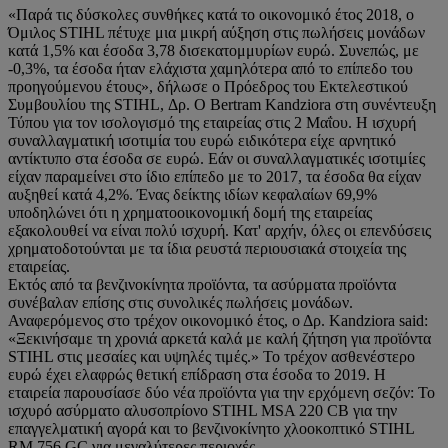
«Παρά τις δύσκολες συνθήκες κατά το οικονομικό έτος 2018, ο
Όμιλος STIHL πέτυχε μια μικρή αύξηση στις πωλήσεις μονάδων
κατά 1,5% και έσοδα 3,78 δισεκατομμυρίων ευρώ. Συνεπώς, με
-0,3%, τα έσοδα ήταν ελάχιστα χαμηλότερα από το επίπεδο του
προηγούμενου έτους», δήλωσε ο Πρόεδρος του Εκτελεστικού
Συμβουλίου της STIHL, Δρ. Ο Bertram Kandziora στη συνέντευξη
Τύπου για τον ισολογισμό της εταιρείας στις 2 Μαΐου. Η ισχυρή
συναλλαγματική ισοτιμία του ευρώ ειδικότερα είχε αρνητικό
αντίκτυπο στα έσοδα σε ευρώ. Εάν οι συναλλαγματικές ισοτιμίες
είχαν παραμείνει στο ίδιο επίπεδο με το 2017, τα έσοδα θα είχαν
αυξηθεί κατά 4,2%. Ένας δείκτης ιδίων κεφαλαίων 69,9%
υποδηλώνει ότι η χρηματοοικονομική δομή της εταιρείας
εξακολουθεί να είναι πολύ ισχυρή. Κατ' αρχήν, όλες οι επενδύσεις
χρηματοδοτούνται με τα ίδια ρευστά περιουσιακά στοιχεία της
εταιρείας.
Εκτός από τα βενζινοκίνητα προϊόντα, τα ασύρματα προϊόντα
συνέβαλαν επίσης στις συνολικές πωλήσεις μονάδων.
Αναφερόμενος στο τρέχον οικονομικό έτος, ο Δρ. Kandziora said:
«Ξεκινήσαμε τη χρονιά αρκετά καλά με καλή ζήτηση για προϊόντα
STIHL στις μεσαίες και υψηλές τιμές.» Το τρέχον ασθενέστερο
ευρώ έχει ελαφρώς θετική επίδραση στα έσοδα το 2019. Η
εταιρεία παρουσίασε δύο νέα προϊόντα για την ερχόμενη σεζόν: Το
ισχυρό ασύρματο αλυσοπρίονο STIHL MSA 220 CB για την
επαγγελματική αγορά και το βενζινοκίνητο χλοοκοπτικό STIHL
RM 756 GC για μεγαλύτερες περιοχές.