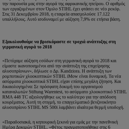
την παρουσία μας στην αγορά της αφρικανικής ηπείρου. Ο αριθμός
των εργαζομένων στον Όμιλο STIHL έχει φτάσει σε νέο ρεκόρ.
Στις 31 Δεκεμβρίου 2018, η εταιρεία απασχολούσε 17.122
υπαλλήλους. Αυτό ισοδυναμεί με αύξηση 7,9% σε ετήσια βάση.
Εξακολουθούμε να βρισκόμαστε σε τροχιά ανάπτυξης στη
γερμανική αγορά το 2018
«Πετύχαμε αύξηση εσόδων στη γερμανική αγορά το 2018 και
είμαστε ικανοποιημένοι από την ανάπτυξη της επιχείρησης
αλυσοπρίονων», δήλωσε ο Δρ. Kandziora. Η ανάπτυξη των
ρομποτικών χλοοκοπτικών STIHL iMow είναι δυναμική. Τα νέα
ασύρματα χλοοκοπτικά STIHL είχαν επίσης μεγάλη ζήτηση. Και
δικαιολογημένα: Σε πρόσφατη δοκιμή του οργανισμού
καταναλωτών Stiftung Warentest, το ασύρματο χλοοκοπτικό STIHL
RMA 448 TC αξιολογήθηκε ως το καλύτερο για την απόδοση
κουρέματος. Αυτή τη στιγμή, το επαγγελματικό βενζινοκίνητο
αλυσοπρίονο STIHL MS 500i λαμβάνει ιδιαίτερα θερμή υποδοχή.
«Παραδοσιακά, η κηπουρική ξεκινά για εμάς με την πανεθνική
Ημέρα Δοκιμών STIHL. «Φέτος πραγματοποιήθηκε στις 6