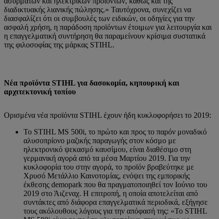
ασύρματων και ηλεκτρικών προϊόντων, καθώς και της
διαδικτυακής λιανικής πώλησης.» Ταυτόχρονα, συνεχίζει να
διασφαλίζει ότι οι συμβουλές των ειδικών, οι οδηγίες για την
ασφαλή χρήση, η παράδοση προϊόντων έτοιμων για λειτουργία και
η επαγγελματική συντήρηση θα παραμείνουν κρίσιμα συστατικά
της φιλοσοφίας της μάρκας STIHL.
Νέα προϊόντα STIHL για δασοκομία, κηπουρική και
αρχιτεκτονική τοπίου
Ορισμένα νέα προϊόντα STIHL έχουν ήδη κυκλοφορήσει το 2019:
Το STIHL MS 500i, το πρώτο και προς το παρόν μοναδικό
αλυσοπρίονο μαζικής παραγωγής στον κόσμο με
ηλεκτρονικό ψεκασμό καυσίμου, είναι διαθέσιμο στη
γερμανική αγορά από τα μέσα Μαρτίου 2019. Για την
κυκλοφορία του στην αγορά, το προϊόν βραβεύτηκε με
Χρυσό Μετάλλιο Καινοτομίας, ενόψει της εμπορικής
έκθεσης demopark που θα πραγματοποιηθεί τον Ιούνιο του
2019 στο Άιζεναχ. Η επιτροπή, η οποία αποτελείται από
συντάκτες από διάφορα επαγγελματικά περιοδικά, εξήγησε
τους ακόλουθους λόγους για την απόφασή της: «Το STIHL