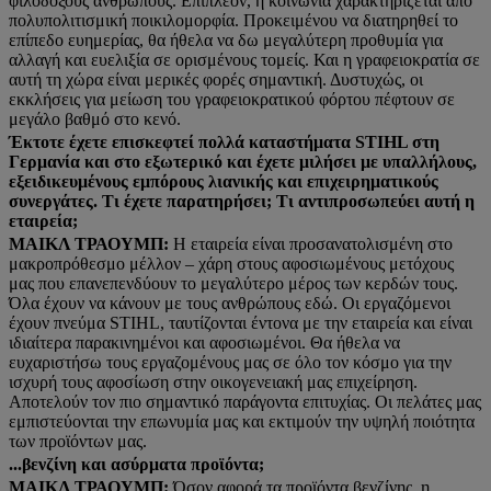
φιλόδοξους ανθρώπους. Επιπλέον, η κοινωνία χαρακτηρίζεται από
πολυπολιτισμική ποικιλομορφία. Προκειμένου να διατηρηθεί το
επίπεδο ευημερίας, θα ήθελα να δω μεγαλύτερη προθυμία για
αλλαγή και ευελιξία σε ορισμένους τομείς. Και η γραφειοκρατία σε
αυτή τη χώρα είναι μερικές φορές σημαντική. Δυστυχώς, οι
εκκλήσεις για μείωση του γραφειοκρατικού φόρτου πέφτουν σε
μεγάλο βαθμό στο κενό.
Έκτοτε έχετε επισκεφτεί πολλά καταστήματα STIHL στη
Γερμανία και στο εξωτερικό και έχετε μιλήσει με υπαλλήλους,
εξειδικευμένους εμπόρους λιανικής και επιχειρηματικούς
συνεργάτες. Τι έχετε παρατηρήσει; Τι αντιπροσωπεύει αυτή η
εταιρεία;
ΜΑΙΚΛ ΤΡΑΟΥΜΠ:
Η εταιρεία είναι προσανατολισμένη στο
μακροπρόθεσμο μέλλον – χάρη στους αφοσιωμένους μετόχους
μας που επανεπενδύουν το μεγαλύτερο μέρος των κερδών τους.
Όλα έχουν να κάνουν με τους ανθρώπους εδώ. Οι εργαζόμενοι
έχουν πνεύμα STIHL, ταυτίζονται έντονα με την εταιρεία και είναι
ιδιαίτερα παρακινημένοι και αφοσιωμένοι. Θα ήθελα να
ευχαριστήσω τους εργαζομένους μας σε όλο τον κόσμο για την
ισχυρή τους αφοσίωση στην οικογενειακή μας επιχείρηση.
Αποτελούν τον πιο σημαντικό παράγοντα επιτυχίας. Οι πελάτες μας
εμπιστεύονται την επωνυμία μας και εκτιμούν την υψηλή ποιότητα
των προϊόντων μας.
...βενζίνη και ασύρματα προϊόντα;
ΜΑΙΚΛ ΤΡΑΟΥΜΠ:
Όσον αφορά τα προϊόντα βενζίνης, η