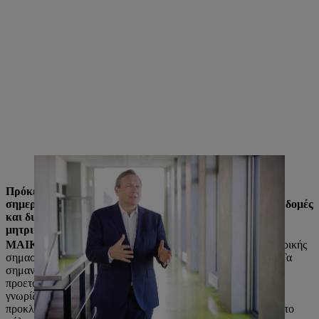
Michael Traub στο Κέντρο Ανάπτυξης στο Waiblingen.
Πρόκειται για πολύ εκτεταμένα έργα. Είναι εφικτά με τη
σημερινή επιχειρηματική οργάνωση ή χρειαζόμαστε νέες δομές
και διαδικασίες για αυτό; Και ποιος είναι ο ρόλος της
μητρικής εταιρείας;
ΜΑΙΚΛ ΤΡΑΟΥΜΠ:
Η τοποθεσία στη Γερμανία είναι κεντρικής
σημασίας σε αυτό. Αυτή είναι η έδρα του εταιρικού ομίλου. Τα
σημαντικότερα στρατηγικά και επιχειρησιακά μέτρα
προετοιμάζονται και αποφασίζονται στο Βάιμπλινγκεν. Αλλά
γνωρίζουμε επίσης ότι δεν μπορούμε να ξεπεράσουμε τις
προκλήσεις του μέλλοντος μόνο από τη Γερμανία – το αντίθετο