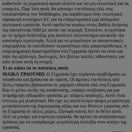
καθιστούν τη γερμανική αγορά ολοένα και πιο μη ελκυστική για τις
εταιρείες. Παρ 'όλα αυτά, θα κάνουμε επενδύσεις εδώ στις
εγκαταστάσεις του Waiblingen, για παράδειγμα στην εσωτερική
παραγωγή κινητήρων EC για τα επαγγελματικά μας ασύρματα
ηλεκτρικά εργαλεία. Αυτό οφείλεται κυρίως στους βαθείς δεσμούς
της οικογένειας Stihl με αυτήν την περιοχή. Επιπλέον, η εγγύτητα
με το τμήμα Ανάπτυξης μας αποτελεί πλεονέκτημα για αυτήν την
καινοτόμο τεχνολογία. Αλλά για να μπορέσουν οι οικογενειακές
επιχειρήσεις να επενδύσουν περισσότερο εδώ μακροπρόθεσμα, η
επιχειρηματική δραστηριότητα στη Γερμανία πρέπει να είναι και
πάλι πιο αξιόλογη. Δυστυχώς, δεν βλέπω πολλές πιθανότητες για
κάτι τέτοιο αυτή τη στιγμή.
Τι σε κάνει να το πιστεύεις αυτό;
ΜΑΙΚΛ ΤΡΑΟΥΜΠ:
Η Γερμανία έχει τεράστια προβλήματα ως
τοποθεσία και βρίσκεται σε ύφεση. Οι άμεσες επενδύσεις από
ξένες εταιρείες βρίσκονται σε χαμηλά επίπεδα εδώ στη Γερμανία.
Και εν μέσω αυτής της κατάστασης, υπάρχει συζήτηση για μια
τετραήμερη εβδομάδα εργασίας με πλήρεις αποδοχές. Αυτό είναι
εντελώς μη ρεαλιστικό. Θα είχε ως αποτέλεσμα ακόμη μεγαλύτερη
μετανάστευση της δημιουργίας αξίας και των θέσεων εργασίας από
τη Γερμανία σε άλλες χώρες. Σίγουρα κανείς δεν το θέλει αυτό.
Αντί να μιλάμε για λιγότερη εργασία, θα πρέπει να αναζητήσουμε
τρόπους για να εισαγάγουμε μεγαλύτερη ευελιξία στον κόσμο της
εργασίας.