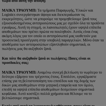
τώρα από αυτή την άποψη;
ΜΑΙΚΛ ΤΡΑΟΥΜΠ:
Τα τμήματα Παραγωγής, Υλικών και
Logistics συνεργάστηκαν άψογα και διεκπεραίωσαν τις
εκκρεμότητες, ώστε να μπορούμε να προμηθεύουμε ξανά τους
εξουσιοδοτημένους αντιπροσώπους μας με σχεδόν όλα τα προϊόντα
εγκαίρως. Αυτή τη στιγμή, οι λιανοπωλητές έχουν υψηλά επίπεδα
αποθεμάτων που πρέπει πρώτα να πουληθούν. Αυτός είναι ένας
ακόμη λόγος για τον οποίο οι αντιπρόσωποί μας υιοθετούν μια
προσεκτική προσέγγιση στην υποβολή παραγγελιών. Μόνο όταν τα
αποθέματα των αντιπροσώπων εξαντληθούν σημαντικά, οι
πωλήσεις μας θα αυξηθούν ξανά.
Και πότε θα αυξηθούν ξανά οι πωλήσεις; Ποιες είναι οι
προσδοκίες σας;
ΜΑΙΚΛ ΤΡΑΟΥΜΠ:
Αναμένω συνεχή βελτίωση το νωρίτερο το
δεύτερο εξάμηνο του τρέχοντος έτους. Επιπλέον, εργαζόμαστε
επίσης για τη βελτιστοποίηση του επιπέδου και της δομής των
δικών μας αποθεμάτων στην μητρική εταιρεία και τον όμιλο,
επειδή τα υψηλά επίπεδα αποθεμάτων δεσμεύουν σημαντικά
κεφάλαια. Αυτό κοστίζει πολλά χρήματα και θέλουμε να το
βελτιώσουμε σημαντικά.
Εκτός από αυτά τα λειτουργικά καθήκοντα, ποιες είναι οι