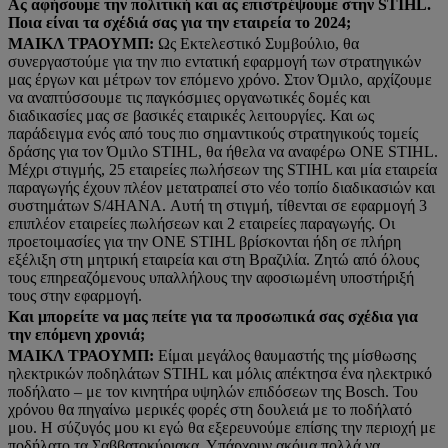
Ας αφήσουμε την πολιτική και ας επιστρέψουμε στην STIHL.
Ποια είναι τα σχέδιά σας για την εταιρεία το 2024;
ΜΑΙΚΛ ΤΡΑΟΥΜΠ:
Ως Εκτελεστικό Συμβούλιο, θα
συνεργαστούμε για την πιο εντατική εφαρμογή των στρατηγικών
μας έργων και μέτρων τον επόμενο χρόνο. Στον Όμιλο, αρχίζουμε
να αναπτύσσουμε τις παγκόσμιες οργανωτικές δομές και
διαδικασίες μας σε βασικές εταιρικές λειτουργίες. Και ως
παράδειγμα ενός από τους πιο σημαντικούς στρατηγικούς τομείς
δράσης για τον Όμιλο STIHL, θα ήθελα να αναφέρω ONE STIHL.
Μέχρι στιγμής, 25 εταιρείες πωλήσεων της STIHL και μία εταιρεία
παραγωγής έχουν πλέον μετατραπεί στο νέο τοπίο διαδικασιών και
συστημάτων S/4HANA. Αυτή τη στιγμή, τίθενται σε εφαρμογή 3
επιπλέον εταιρείες πωλήσεων και 2 εταιρείες παραγωγής. Οι
προετοιμασίες για την ONE STIHL βρίσκονται ήδη σε πλήρη
εξέλιξη στη μητρική εταιρεία και στη Βραζιλία. Ζητώ από όλους
τους επηρεαζόμενους υπαλλήλους την αφοσιωμένη υποστήριξή
τους στην εφαρμογή.
Και μπορείτε να μας πείτε για τα προσωπικά σας σχέδια για
την επόμενη χρονιά;
ΜΑΙΚΛ ΤΡΑΟΥΜΠ:
Είμαι μεγάλος θαυμαστής της μίσθωσης
ηλεκτρικών ποδηλάτων STIHL και μόλις απέκτησα ένα ηλεκτρικό
ποδήλατο – με τον κινητήρα υψηλών επιδόσεων της Bosch. Του
χρόνου θα πηγαίνω μερικές φορές στη δουλειά με το ποδήλατό
μου. Η σύζυγός μου κι εγώ θα εξερευνούμε επίσης την περιοχή με
ποδήλατο τα Σαββατοκύριακα. Υπάρχουν ακόμα πολλά να