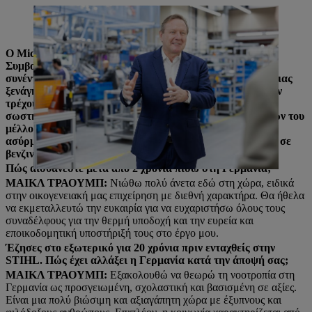
Ο Michael Traub στη συναρμολόγηση στο εργοστάσιο 2 στο
Waiblingen.
Ο Michael Traub είναι Πρόεδρος του Εκτελεστικού
Συμβουλίου της STIHL εδώ και σχεδόν 2 χρόνια. Στη
συνέντευξή του στο «Blick ins Werk», κατά τη διάρκεια μιας
ξενάγησης στο Εργοστάσιο 2 στο Waiblingen, μιλά για την
τρέχουσα επιχειρηματική ανάπτυξη της εταιρείας και τη
σωστή στρατηγική για την αντιμετώπιση των προκλήσεων του
μέλλοντος. Η έμφαση δίνεται στον μετασχηματισμό των
ασύρματων συσκευών και στην τεχνολογική πρωτοπορία σε
βενζινοκίνητα και ασύρματα προϊόντα.
Πώς αισθάνεστε μετά από 2 χρόνια πίσω στη Γερμανία;
ΜΑΙΚΛ ΤΡΑΟΥΜΠ:
Νιώθω πολύ άνετα εδώ στη χώρα, ειδικά
στην οικογενειακή μας επιχείρηση με διεθνή χαρακτήρα. Θα ήθελα
να εκμεταλλευτώ την ευκαιρία για να ευχαριστήσω όλους τους
συναδέλφους για την θερμή υποδοχή και την ευρεία και
εποικοδομητική υποστήριξή τους στο έργο μου.
Έζησες στο εξωτερικό για 20 χρόνια πριν ενταχθείς στην
STIHL. Πώς έχει αλλάξει η Γερμανία κατά την άποψή σας;
ΜΑΙΚΛ ΤΡΑΟΥΜΠ:
Εξακολουθώ να θεωρώ τη νοοτροπία στη
Γερμανία ως προσγειωμένη, σχολαστική και βασισμένη σε αξίες.
Είναι μια πολύ βιώσιμη και αξιαγάπητη χώρα με έξυπνους και