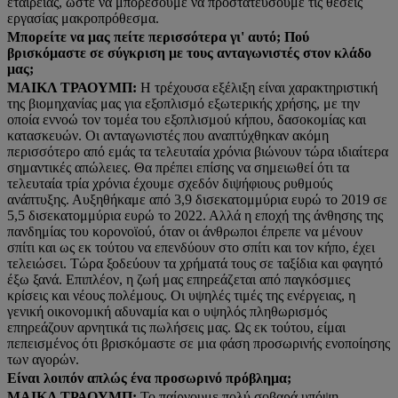
εταιρείας, ώστε να μπορέσουμε να προστατεύσουμε τις θέσεις
εργασίας μακροπρόθεσμα.
Μπορείτε να μας πείτε περισσότερα γι' αυτό; Πού
βρισκόμαστε σε σύγκριση με τους ανταγωνιστές στον κλάδο
μας;
ΜΑΙΚΛ ΤΡΑΟΥΜΠ:
Η τρέχουσα εξέλιξη είναι χαρακτηριστική
της βιομηχανίας μας για εξοπλισμό εξωτερικής χρήσης, με την
οποία εννοώ τον τομέα του εξοπλισμού κήπου, δασοκομίας και
κατασκευών. Οι ανταγωνιστές που αναπτύχθηκαν ακόμη
περισσότερο από εμάς τα τελευταία χρόνια βιώνουν τώρα ιδιαίτερα
σημαντικές απώλειες. Θα πρέπει επίσης να σημειωθεί ότι τα
τελευταία τρία χρόνια έχουμε σχεδόν διψήφιους ρυθμούς
ανάπτυξης. Αυξηθήκαμε από 3,9 δισεκατομμύρια ευρώ το 2019 σε
5,5 δισεκατομμύρια ευρώ το 2022. Αλλά η εποχή της άνθησης της
πανδημίας του κορονοϊού, όταν οι άνθρωποι έπρεπε να μένουν
σπίτι και ως εκ τούτου να επενδύουν στο σπίτι και τον κήπο, έχει
τελειώσει. Τώρα ξοδεύουν τα χρήματά τους σε ταξίδια και φαγητό
έξω ξανά. Επιπλέον, η ζωή μας επηρεάζεται από παγκόσμιες
κρίσεις και νέους πολέμους. Οι υψηλές τιμές της ενέργειας, η
γενική οικονομική αδυναμία και ο υψηλός πληθωρισμός
επηρεάζουν αρνητικά τις πωλήσεις μας. Ως εκ τούτου, είμαι
πεπεισμένος ότι βρισκόμαστε σε μια φάση προσωρινής ενοποίησης
των αγορών.
Είναι λοιπόν απλώς ένα προσωρινό πρόβλημα;
ΜΑΙΚΛ ΤΡΑΟΥΜΠ:
Το παίρνουμε πολύ σοβαρά υπόψη.