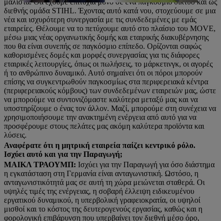
μάλιστα. Θα έχουμε επιτυχία μόνο σε ένα παγκόσμιο δίκτυο και ως
διεθνής ομάδα STIHL. Έχοντας αυτό κατά νου, στοχεύουμε σε μια
νέα και ισχυρότερη συνεργασία με τις συνδεδεμένες με εμάς
εταιρείες. Θέλουμε να το πετύχουμε αυτό στο πλαίσιο του MOVE,
μέσω μιας νέας οργανωτικής δομής και εταιρικής διακυβέρνησης
που θα είναι συνεπής σε παγκόσμιο επίπεδο. Ορίζονται σαφώς
καθορισμένες δομές και μορφές συνεργασίας για τις διάφορες
εταιρικές λειτουργίες, όπως οι πωλήσεις, το μάρκετινγκ, οι αγορές
ή το ανθρώπινο δυναμικό. Αυτό σημαίνει ότι οι πόροι μπορούν
επίσης να συγκεντρωθούν παγκοσμίως στα περιφερειακά κέντρα
(περιφερειακούς κόμβους) των συνδεδεμένων εταιρειών μας, ώστε
να μπορούμε να συντονιζόμαστε καλύτερα μεταξύ μας και να
υποστηρίζουμε ο ένας τον άλλον. Μαζί, μπορούμε στη συνέχεια να
χρησιμοποιήσουμε την ανακτημένη ενέργεια από αυτό για να
προσφέρουμε στους πελάτες μας ακόμη καλύτερα προϊόντα και
λύσεις.
Αναφέρατε ότι η μητρική εταιρεία παίζει κεντρικό ρόλο.
Ισχύει αυτό και για την Παραγωγή;
ΜΑΙΚΛ ΤΡΑΟΥΜΠ:
Ισχύει για την Παραγωγή για όσο διάστημα
η εγκατάσταση στη Γερμανία είναι ανταγωνιστική. Ωστόσο, η
ανταγωνιστικότητά μας σε αυτή τη χώρα μειώνεται σταθερά. Οι
υψηλές τιμές της ενέργειας, η σοβαρή έλλειψη ειδικευμένου
εργατικού δυναμικού, η υπερβολική γραφειοκρατία, οι υψηλοί
μισθοί και το κόστος της δευτερογενούς εργασίας, καθώς και η
φορολογική επιβάρυνση που υπερβαίνει τον διεθνή μέσο όρο,