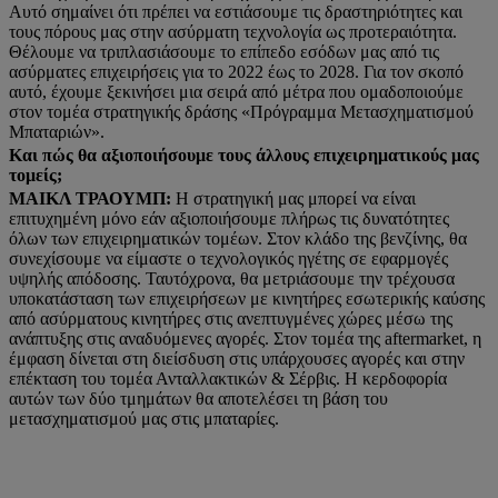
Αυτό σημαίνει ότι πρέπει να εστιάσουμε τις δραστηριότητες και
τους πόρους μας στην ασύρματη τεχνολογία ως προτεραιότητα.
Θέλουμε να τριπλασιάσουμε το επίπεδο εσόδων μας από τις
ασύρματες επιχειρήσεις για το 2022 έως το 2028. Για τον σκοπό
αυτό, έχουμε ξεκινήσει μια σειρά από μέτρα που ομαδοποιούμε
στον τομέα στρατηγικής δράσης «Πρόγραμμα Μετασχηματισμού
Μπαταριών».
Και πώς θα αξιοποιήσουμε τους άλλους επιχειρηματικούς μας
τομείς;
ΜΑΙΚΛ ΤΡΑΟΥΜΠ:
Η στρατηγική μας μπορεί να είναι
επιτυχημένη μόνο εάν αξιοποιήσουμε πλήρως τις δυνατότητες
όλων των επιχειρηματικών τομέων. Στον κλάδο της βενζίνης, θα
συνεχίσουμε να είμαστε ο τεχνολογικός ηγέτης σε εφαρμογές
υψηλής απόδοσης. Ταυτόχρονα, θα μετριάσουμε την τρέχουσα
υποκατάσταση των επιχειρήσεων με κινητήρες εσωτερικής καύσης
από ασύρματους κινητήρες στις ανεπτυγμένες χώρες μέσω της
ανάπτυξης στις αναδυόμενες αγορές. Στον τομέα της aftermarket, η
έμφαση δίνεται στη διείσδυση στις υπάρχουσες αγορές και στην
επέκταση του τομέα Ανταλλακτικών & Σέρβις. Η κερδοφορία
αυτών των δύο τμημάτων θα αποτελέσει τη βάση του
μετασχηματισμού μας στις μπαταρίες.