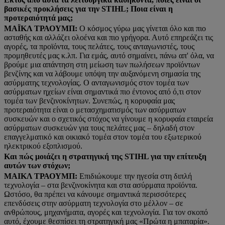
βασικές προκλήσεις για την STIHL; Ποια είναι η
προτεραιότητά μας;
ΜΑΪΚΛ ΤΡΑΟΥΜΠ:
Ο κόσμος γύρω μας γίνεται όλο και πιο
ασταθής και αλλάζει ολοένα και πιο γρήγορα. Αυτό επηρεάζει τις
αγορές, τα προϊόντα, τους πελάτες, τους ανταγωνιστές, τους
προμηθευτές μας κ.λπ. Για εμάς, αυτό σημαίνει, πάνω απ' όλα, να
βρούμε μια απάντηση στη μείωση των πωλήσεων προϊόντων
βενζίνης και να λάβουμε υπόψη την αυξανόμενη σημασία της
ασύρματης τεχνολογίας. Ο ανταγωνισμός στον τομέα των
ασύρματων ηχείων είναι σημαντικά πιο έντονος από ό,τι στον
τομέα των βενζινοκίνητων. Συνεπώς, η κορυφαία μας
προτεραιότητα είναι ο μετασχηματισμός των ασύρματων
συσκευών και ο σχετικός στόχος να γίνουμε η κορυφαία εταιρεία
ασύρματων συσκευών για τους πελάτες μας – δηλαδή στον
επαγγελματικό και οικιακό τομέα στον τομέα του εξωτερικού
ηλεκτρικού εξοπλισμού.
Και πώς μοιάζει η στρατηγική της STIHL για την επίτευξη
αυτών των στόχων;
ΜΑΙΚΛ ΤΡΑΟΥΜΠ:
Επιδιώκουμε την ηγεσία στη διπλή
τεχνολογία – στα βενζινοκίνητα και στα ασύρματα προϊόντα.
Ωστόσο, θα πρέπει να κάνουμε σημαντικά περισσότερες
επενδύσεις στην ασύρματη τεχνολογία στο μέλλον – σε
ανθρώπους, μηχανήματα, αγορές και τεχνολογία. Για τον σκοπό
αυτό, έχουμε θεσπίσει τη στρατηγική μας «Πρώτα η μπαταρία».