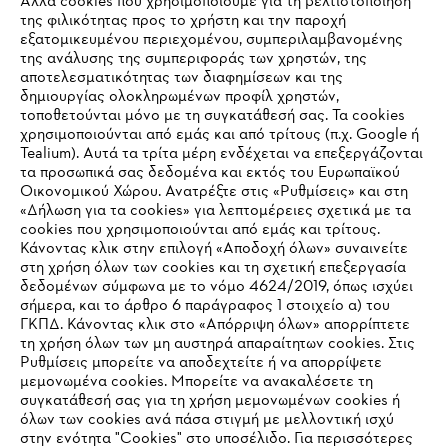
Άλλα cookies που χρησιμοποιούμε για τη βελτιστοποίηση
της φιλικότητας προς το χρήστη και την παροχή
εξατομικευμένου περιεχομένου, συμπεριλαμβανομένης
της ανάλυσης της συμπεριφοράς των χρηστών, της
αποτελεσματικότητας των διαφημίσεων και της
Πρώτα η μπαταρία, καλύτερα η βενζίνη
δημιουργίας ολοκληρωμένων προφίλ χρηστών,
τοποθετούνται μόνο με τη συγκατάθεσή σας. Τα cookies
χρησιμοποιούνται από εμάς και από τρίτους (π.χ. Google ή
Tealium). Αυτά τα τρίτα μέρη ενδέχεται να επεξεργάζονται
τα προσωπικά σας δεδομένα και εκτός του Ευρωπαϊκού
Πληροφορίες για τους προμηθευτές
Οικονομικού Χώρου. Ανατρέξτε στις «Ρυθμίσεις» και στη
Προϊόντα
«Δήλωση για τα cookies» για λεπτομέρειες σχετικά με τα
Επικοινωνία
Καριέρα
cookies που χρησιμοποιούνται από εμάς και τρίτους.
Σύστημα καταγγελιών
Κάνοντας κλικ στην επιλογή «Αποδοχή όλων» συναινείτε
στη χρήση όλων των cookies και τη σχετική επεξεργασία
δεδομένων σύμφωνα με το νόμο 4624/2019, όπως ισχύει
σήμερα, και το άρθρο 6 παράγραφος 1 στοιχείο α) του
ΓΚΠΔ. Κάνοντας κλικ στο «Απόρριψη όλων» απορρίπτετε
τη χρήση όλων των μη αυστηρά απαραίτητων cookies. Στις
Ρυθμίσεις μπορείτε να αποδεχτείτε ή να απορρίψετε
μεμονωμένα cookies. Μπορείτε να ανακαλέσετε τη
συγκατάθεσή σας για τη χρήση μεμονωμένων cookies ή
όλων των cookies ανά πάσα στιγμή με μελλοντική ισχύ
στην ενότητα "Cookies" στο υποσέλιδο. Για περισσότερες