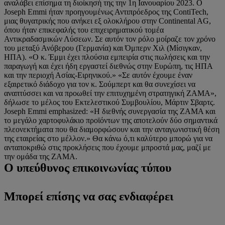
αναλάβει επίσημα τη διοίκησή της την 1η Ιανουαρίου 2023. Ο
Joseph Emmi ήταν προηγουμένως Αντιπρόεδρος της ContiTech,
μιας θυγατρικής που ανήκει εξ ολοκλήρου στην Continental AG,
όπου ήταν επικεφαλής του επιχειρηματικού τομέα
Αντικραδασμικών Λύσεων. Σε αυτόν τον ρόλο μοίραζε τον χρόνο
του μεταξύ Ανόβερου (Γερμανία) και Όμπερν Χιλ (Μίσιγκαν,
ΗΠΑ). «Ο κ. Έμμι έχει πλούσια εμπειρία στις πωλήσεις και την
παραγωγή και έχει ήδη εργαστεί διεθνώς στην Ευρώπη, τις ΗΠΑ
και την περιοχή Ασίας-Ειρηνικού.» «Σε αυτόν έχουμε έναν
εξαιρετικό διάδοχο για τον κ. Σούμπερτ και θα συνεχίσει να
αναπτύσσει και να προωθεί την επιτυχημένη στρατηγική ZAMA»,
δήλωσε το μέλος του Εκτελεστικού Συμβουλίου, Μάρτιν Σβαρτς.
Joseph Emmi emphasized: «Η διεθνής συνεργασία της ZAMA και
το μεγάλο χαρτοφυλάκιο προϊόντων της αποτελούν δύο σημαντικά
πλεονεκτήματα που θα διαμορφώσουν και την ανταγωνιστική θέση
της εταιρείας στο μέλλον.» Θα κάνω ό,τι καλύτερο μπορώ για να
ανταποκριθώ στις προκλήσεις που έχουμε μπροστά μας, μαζί με
την ομάδα της ZAMA.
Ο υπεύθυνος επικοινωνίας τύπου
Μπορεί επίσης να σας ενδιαφέρει