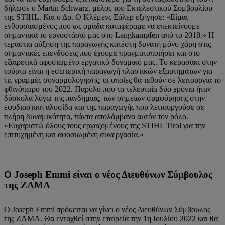
δήλωσε ο Martin Schwarz, μέλος του Εκτελεστικού Συμβουλίου
της STIHL. Και ο Δρ. Ο Κλέμενς Σάλερ εξήγησε: «Είμαι
ενθουσιασμένος που ως ομάδα καταφέραμε να επεκτείνουμε
σημαντικά το εργοστάσιό μας στο Langkampfen από το 2018.» Η
τεράστια αύξηση της παραγωγής κατέστη δυνατή μόνο χάρη στις
σημαντικές επενδύσεις που έχουμε πραγματοποιήσει και στο
εξαιρετικά αφοσιωμένο εργατικό δυναμικό μας. Το κερασάκι στην
τούρτα είναι η εσωτερική παραγωγή πλαστικών εξαρτημάτων για
τις γραμμές συναρμολόγησης, οι οποίες θα τεθούν σε λειτουργία το
φθινόπωρο του 2022. Παρόλο που τα τελευταία δύο χρόνια ήταν
δύσκολα λόγω της πανδημίας, των σημείων συμφόρησης στην
εφοδιαστική αλυσίδα και της παραγωγής που λειτουργούσε σε
πλήρη δυναμικότητα, πάντα απολάμβανα αυτόν τον ρόλο.
«Ευχαριστώ όλους τους εργαζομένους της STIHL Tirol για την
επιτυχημένη και αφοσιωμένη συνεργασία.»
Ο Joseph Emmi είναι ο νέος Διευθύνων Σύμβουλος
της ZAMA
Ο Joseph Emmi πρόκειται να γίνει ο νέος Διευθύνων Σύμβουλος
της ZAMA. Θα ενταχθεί στην εταιρεία την 1η Ιουλίου 2022 και θα