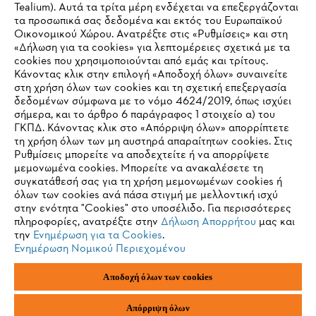
Tealium). Αυτά τα τρίτα μέρη ενδέχεται να επεξεργάζονται
τα προσωπικά σας δεδομένα και εκτός του Ευρωπαϊκού
Πληροφορίες για τους προμηθευτές
Οικονομικού Χώρου. Ανατρέξτε στις «Ρυθμίσεις» και στη
Προϊόντα
«Δήλωση για τα cookies» για λεπτομέρειες σχετικά με τα
Επικοινωνία
cookies που χρησιμοποιούνται από εμάς και τρίτους.
Καριέρα
Σύστημα καταγγελιών
Κάνοντας κλικ στην επιλογή «Αποδοχή όλων» συναινείτε
στη χρήση όλων των cookies και τη σχετική επεξεργασία
δεδομένων σύμφωνα με το νόμο 4624/2019, όπως ισχύει
σήμερα, και το άρθρο 6 παράγραφος 1 στοιχείο α) του
ΓΚΠΔ. Κάνοντας κλικ στο «Απόρριψη όλων» απορρίπτετε
τη χρήση όλων των μη αυστηρά απαραίτητων cookies. Στις
Ρυθμίσεις μπορείτε να αποδεχτείτε ή να απορρίψετε
μεμονωμένα cookies. Μπορείτε να ανακαλέσετε τη
συγκατάθεσή σας για τη χρήση μεμονωμένων cookies ή
όλων των cookies ανά πάσα στιγμή με μελλοντική ισχύ
στην ενότητα "Cookies" στο υποσέλιδο. Για περισσότερες
πληροφορίες, ανατρέξτε στην
Δήλωση Απορρήτου
μας και
την
Ενημέρωση για τα Cookies
.
Ενημέρωση Νομικού Περιεχομένου
Αποδοχή όλων των cookies
Εκτύπωση
Πολιτική απορρήτου
Πληροφορίες για τα cookies
ANDREAS STIHL AG & Co. KG ©2023
Απόρριψη όλων