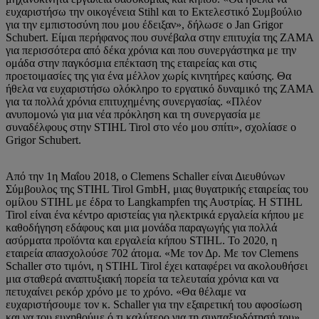
ευχαριστήσω την οικογένεια Stihl και το Εκτελεστικό Συμβούλιο
για την εμπιστοσύνη που μου έδειξαν», δήλωσε ο Jan Grigor
Schubert. Είμαι περήφανος που συνέβαλα στην επιτυχία της ZAMA
για περισσότερα από δέκα χρόνια και που συνεργάστηκα με την
ομάδα στην παγκόσμια επέκταση της εταιρείας και στις
προετοιμασίες της για ένα μέλλον χωρίς κινητήρες καύσης. Θα
ήθελα να ευχαριστήσω ολόκληρο το εργατικό δυναμικό της ZAMA
για τα πολλά χρόνια επιτυχημένης συνεργασίας. «Πλέον
ανυπομονώ για μια νέα πρόκληση και τη συνεργασία με
συναδέλφους στην STIHL Tirol στο νέο μου σπίτι», σχολίασε ο
Grigor Schubert.
Από την 1η Μαΐου 2018, ο Clemens Schaller είναι Διευθύνων
Σύμβουλος της STIHL Tirol GmbH, μιας θυγατρικής εταιρείας του
ομίλου STIHL με έδρα το Langkampfen της Αυστρίας. Η STIHL
Tirol είναι ένα κέντρο αριστείας για ηλεκτρικά εργαλεία κήπου με
καθοδήγηση εδάφους και μια μονάδα παραγωγής για πολλά
ασύρματα προϊόντα και εργαλεία κήπου STIHL. Το 2020, η
εταιρεία απασχολούσε 702 άτομα. «Με τον Δρ. Με τον Clemens
Schaller στο τιμόνι, η STIHL Tirol έχει καταφέρει να ακολουθήσει
μια σταθερά αναπτυξιακή πορεία τα τελευταία χρόνια και να
πετυχαίνει ρεκόρ χρόνο με το χρόνο. «Θα θέλαμε να
ευχαριστήσουμε τον κ. Schaller για την εξαιρετική του αφοσίωση
και να του ευχηθούμε ό,τι καλύτερο για τη συνταξιοδότησή του»,