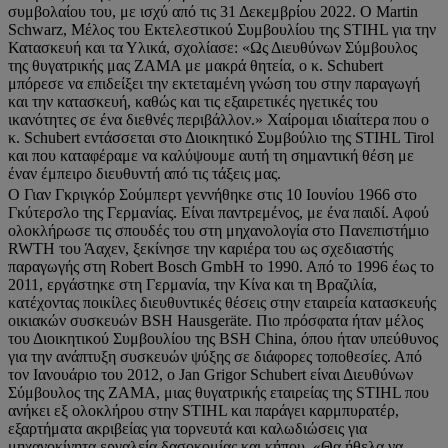
συμβολαίου του, με ισχύ από τις 31 Δεκεμβρίου 2022. Ο Martin
Schwarz, Μέλος του Εκτελεστικού Συμβουλίου της STIHL για την
Κατασκευή και τα Υλικά, σχολίασε: «Ως Διευθύνων Σύμβουλος
της θυγατρικής μας ZAMA με μακρά θητεία, ο κ. Schubert
μπόρεσε να επιδείξει την εκτεταμένη γνώση του στην παραγωγή
και την κατασκευή, καθώς και τις εξαιρετικές ηγετικές του
ικανότητες σε ένα διεθνές περιβάλλον.» Χαίρομαι ιδιαίτερα που ο
κ. Schubert εντάσσεται στο Διοικητικό Συμβούλιο της STIHL Tirol
και που καταφέραμε να καλύψουμε αυτή τη σημαντική θέση με
έναν έμπειρο διευθυντή από τις τάξεις μας.
Ο Γιαν Γκριγκόρ Σούμπερτ γεννήθηκε στις 10 Ιουνίου 1966 στο
Γκύτερσλο της Γερμανίας. Είναι παντρεμένος, με ένα παιδί. Αφού
ολοκλήρωσε τις σπουδές του στη μηχανολογία στο Πανεπιστήμιο
RWTH του Άαχεν, ξεκίνησε την καριέρα του ως σχεδιαστής
παραγωγής στη Robert Bosch GmbH το 1990. Από το 1996 έως το
2011, εργάστηκε στη Γερμανία, την Κίνα και τη Βραζιλία,
κατέχοντας ποικίλες διευθυντικές θέσεις στην εταιρεία κατασκευής
οικιακών συσκευών BSH Hausgeräte. Πιο πρόσφατα ήταν μέλος
του Διοικητικού Συμβουλίου της BSH China, όπου ήταν υπεύθυνος
για την ανάπτυξη συσκευών ψύξης σε διάφορες τοποθεσίες. Από
τον Ιανουάριο του 2012, ο Jan Grigor Schubert είναι Διευθύνων
Σύμβουλος της ZAMA, μιας θυγατρικής εταιρείας της STIHL που
ανήκει εξ ολοκλήρου στην STIHL και παράγει καρμπυρατέρ,
εξαρτήματα ακριβείας για τορνευτά και καλωδιώσεις για
μηχανοκίνητα εργαλεία δασοκομίας και κήπου. «Θα ήθελα να