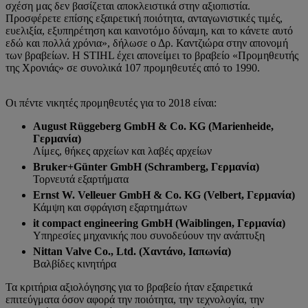
σχέση μας δεν βασίζεται αποκλειστικά στην αξιοπιστία.
Προσφέρετε επίσης εξαιρετική ποιότητα, ανταγωνιστικές τιμές,
ευελιξία, εξυπηρέτηση και καινοτόμο δύναμη, και το κάνετε αυτό
εδώ και πολλά χρόνια», δήλωσε ο Δρ. Καντζιώρα στην απονομή
των βραβείων. Η STIHL έχει απονείμει το βραβείο «Προμηθευτής
της Χρονιάς» σε συνολικά 107 προμηθευτές από το 1990.
Οι πέντε νικητές προμηθευτές για το 2018 είναι:
August Rüggeberg GmbH & Co. KG (Marienheide,
Γερμανία)
Λίμες, θήκες αρχείων και λαβές αρχείων
Bruker+Günter GmbH (Schramberg, Γερμανία)
Τορνευτά εξαρτήματα
Ernst W. Velleuer GmbH & Co. KG (Velbert, Γερμανία)
Κάμψη και σφράγιση εξαρτημάτων
it compact engineering GmbH (Waiblingen, Γερμανία)
Υπηρεσίες μηχανικής που συνοδεύουν την ανάπτυξη
Nittan Valve Co., Ltd. (Χαντάνο, Ιαπωνία)
Βαλβίδες κινητήρα
Τα κριτήρια αξιολόγησης για το βραβείο ήταν εξαιρετικά
επιτεύγματα όσον αφορά την ποιότητα, την τεχνολογία, την