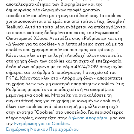
αποτελεσματικότητας των διαφημίσεων και της
Οι αξίες μας
δημιουργίας ολοκληρωμένων προφίλ χρηστών,
τοποθετούνται μόνο με τη συγκατάθεσή σας. Τα cookies
χρησιμοποιούνται από εμάς και από τρίτους (π.χ. Google ή
Tealium). Αυτά τα τρίτα μέρη ενδέχεται να επεξεργάζονται
τα προσωπικά σας δεδομένα και εκτός του Ευρωπαϊκού
Πληροφορίες για τους προμηθευτές
Οικονομικού Χώρου. Ανατρέξτε στις «Ρυθμίσεις» και στη
Προϊόντα
«Δήλωση για τα cookies» για λεπτομέρειες σχετικά με τα
Επικοινωνία
cookies που χρησιμοποιούνται από εμάς και τρίτους.
Καριέρα
Σύστημα καταγγελιών
Κάνοντας κλικ στην επιλογή «Αποδοχή όλων» συναινείτε
στη χρήση όλων των cookies και τη σχετική επεξεργασία
δεδομένων σύμφωνα με το νόμο 4624/2019, όπως ισχύει
σήμερα, και το άρθρο 6 παράγραφος 1 στοιχείο α) του
ΓΚΠΔ. Κάνοντας κλικ στο «Απόρριψη όλων» απορρίπτετε
τη χρήση όλων των μη αυστηρά απαραίτητων cookies. Στις
Ρυθμίσεις μπορείτε να αποδεχτείτε ή να απορρίψετε
μεμονωμένα cookies. Μπορείτε να ανακαλέσετε τη
συγκατάθεσή σας για τη χρήση μεμονωμένων cookies ή
όλων των cookies ανά πάσα στιγμή με μελλοντική ισχύ
στην ενότητα "Cookies" στο υποσέλιδο. Για περισσότερες
πληροφορίες, ανατρέξτε στην
Δήλωση Απορρήτου
μας και
την
Ενημέρωση για τα Cookies
.
Ενημέρωση Νομικού Περιεχομένου